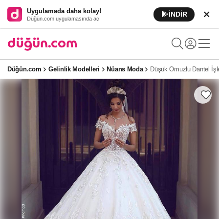
Uygulamada daha kolay!
İNDİR
Düğün.com uygulamasında aç
Düğün.com
Gelinlik Modelleri
Nüans Moda
Düşük Omuzlu Dantel İşle