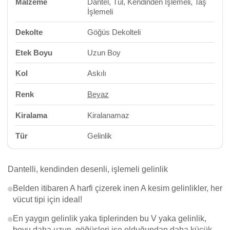
Malzeme
Dantel, Tül, Kendinden İşlemeli, Taş
İşlemeli
Dekolte
Göğüs Dekolteli
Etek Boyu
Uzun Boy
Kol
Askılı
Renk
Beyaz
Kiralama
Kiralanamaz
Tür
Gelinlik
Dantelli, kendinden desenli, işlemeli gelinlik
Belden itibaren A harfi çizerek inen A kesim gelinlikler, her
vücut tipi için ideal!
En yaygın gelinlik yaka tiplerinden bu V yaka gelinlik,
boyu daha uzun, göğüsleri ise olduğundan daha küçük