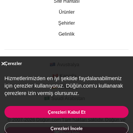
Site Haritası
Ürünler
Şehirler
Gelinlik
Çerezler
Avustralya
Kanada
Hizmetlerimizden en iyi şekilde faydalanabilmeniz
için çerezler kullanıyoruz. Düğün.com'u kullanarak
Almanya
çerezlere izin vermiş olursunuz.
Suudi Arabistan
Çerezleri Kabul Et
© 2007-2026 Düğün.com Tüm hakları saklıdır. Düğün ve
Özel Etkinlik Online Planlama Sitesi.
Çerezleri İncele
ref:PI1-1-3946
Fiyat İste