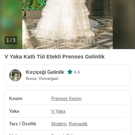
1 / 3
V Yaka Katlı Tül Etekli Prenses Gelinlik
Kırçiçeği Gelinlik
4,4
Bursa, Osmangazi
Kesim
Prenses Kesim
Yaka
V Yaka
Tarz / Özellik
Modern
,
Romantik