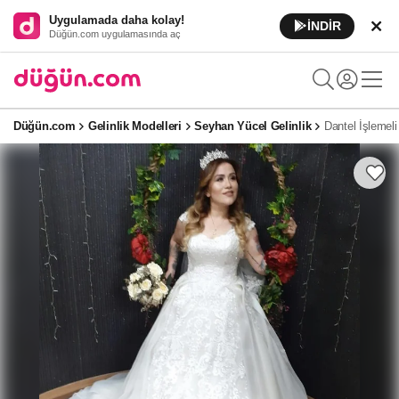
Uygulamada daha kolay!
İNDİR
Düğün.com uygulamasında aç
Düğün.com
Gelinlik Modelleri
Seyhan Yücel Gelinlik
Dantel İşlemel