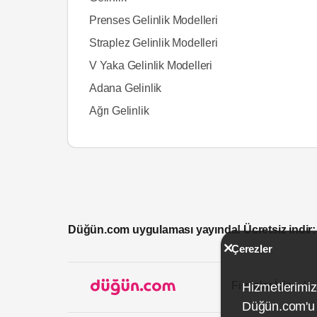
Prenses Gelinlik Modelleri
Straplez Gelinlik Modelleri
V Yaka Gelinlik Modelleri
Adana Gelinlik
Ağrı Gelinlik
Düğün.com uygulaması yayında! Ücretsiz indir:
Çerezler
Firmalar İçin
Hizmetlerimiz
Düğün.com'u k