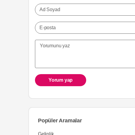
Ad Soyad
E-posta
Yorum yap
Popüler Aramalar
Gelinlik