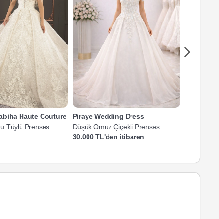
abiha Haute Couture
Piraye Wedding Dress
Filizin M
u Tüylü Prenses
Düşük Omuz Çiçekli Prenses
Düşük Omuz
Gelinlik
Prenses Gel
30.000 TL'den itibaren