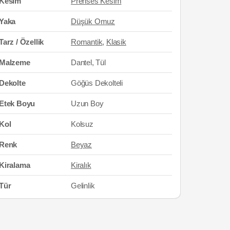
Kesim
Prenses Kesim
Yaka
Düşük Omuz
Tarz / Özellik
Romantik
,
Klasik
Malzeme
Dantel, Tül
Dekolte
Göğüs Dekolteli
Etek Boyu
Uzun Boy
Kol
Kolsuz
Renk
Beyaz
Kiralama
Kiralık
Tür
Gelinlik