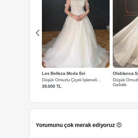
Les Belleza Moda Evi
Olablanca S
Düşük Omuzlu Çiçek İşlemeli
Düşük Omuzl
Prenses Gelinlik
Gelinlik
39.000 TL
Yorumunu çok merak ediyoruz 😍