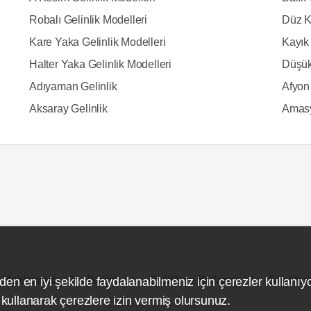
Robalı Gelinlik Modelleri
Düz K
Kare Yaka Gelinlik Modelleri
Kayık 
Halter Yaka Gelinlik Modelleri
Düşük
Adıyaman Gelinlik
Afyon 
Aksaray Gelinlik
Amasy
Hakkımızda
İletişim
Gizlilik ve Kullanım
Site Hari
den en iyi şekilde faydalanabilmeniz için çerezler kullanıy
ullanarak çerezlere izin vermiş olursunuz.