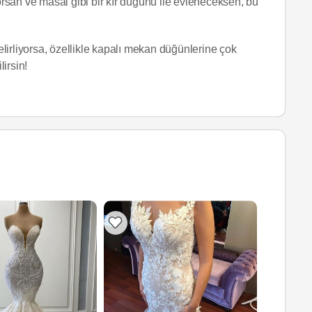
yorsan ve masal gibi bir kır düğünü ile evleneceksen, bu
lirliyorsa, özellikle kapalı mekan düğünlerine çok
lirsin!