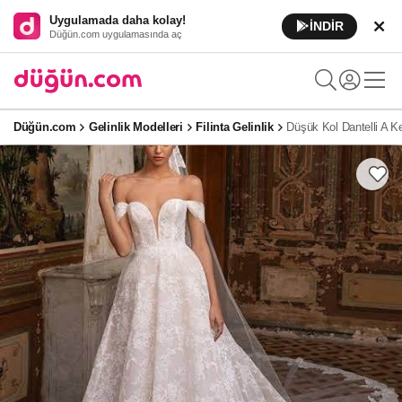
Uygulamada daha kolay!
İNDİR
Düğün.com uygulamasında aç
Düğün.com
Gelinlik Modelleri
Filinta Gelinlik
Düşük Kol Dantelli A K