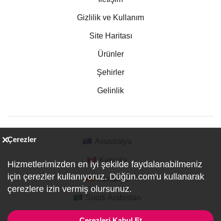
Gizlilik ve Kullanım
Site Haritası
Ürünler
Şehirler
Gelinlik
Çerezler
Avustralya
Kanada
Hizmetlerimizden en iyi şekilde faydalanabilmeniz
için çerezler kullanıyoruz. Düğün.com'u kullanarak
Almanya
çerezlere izin vermiş olursunuz.
Suudi Arabistan
Çerezleri Kabul Et