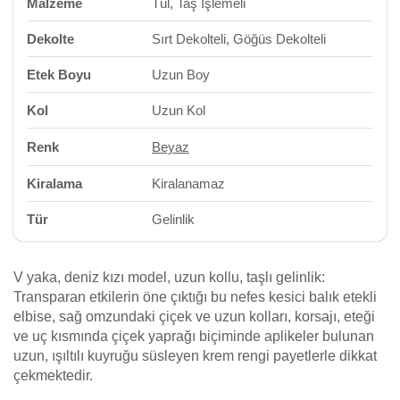
Malzeme
Tül, Taş İşlemeli
Dekolte
Sırt Dekolteli, Göğüs Dekolteli
Etek Boyu
Uzun Boy
Kol
Uzun Kol
Renk
Beyaz
Kiralama
Kiralanamaz
Tür
Gelinlik
V yaka, deniz kızı model, uzun kollu, taşlı gelinlik:
Transparan etkilerin öne çıktığı bu nefes kesici balık etekli
elbise, sağ omzundaki çiçek ve uzun kolları, korsajı, eteği
ve uç kısmında çiçek yaprağı biçiminde aplikeler bulunan
uzun, ışıltılı kuyruğu süsleyen krem rengi payetlerle dikkat
çekmektedir.