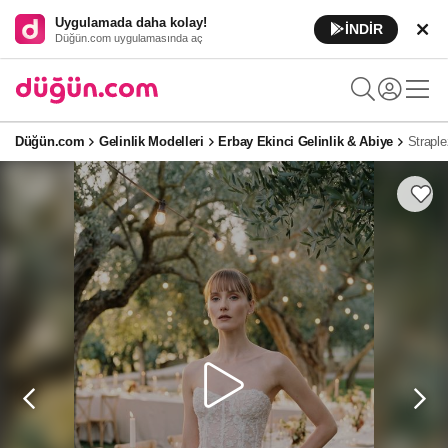
Uygulamada daha kolay!
İNDİR
Düğün.com uygulamasında aç
Düğün.com
Gelinlik Modelleri
Erbay Ekinci Gelinlik & Abiye
Straple