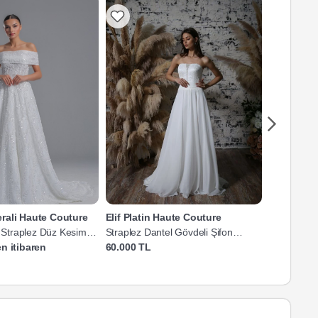
rali Haute Couture
Elif Platin Haute Couture
Dilek Yald
i Straplez Düz Kesim
Straplez Dantel Gövdeli Şifon
Straplez Y
Gelinlik
Kesim Gelin
n itibaren
60.000 TL
30.000 TL'