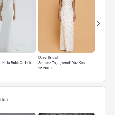
Dcey Bridal
Dcey Brida
 Kollu Balık Gelinlik
Straplez Taş İşlemeli Düz Kesim
İnci İşleme
Gelinlik
Gelinlik
22.200 TL
17.000 TL
leri