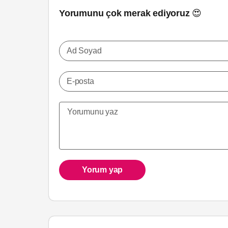
Yorumunu çok merak ediyoruz 😍
Ad Soyad
E-posta
Yorum yap