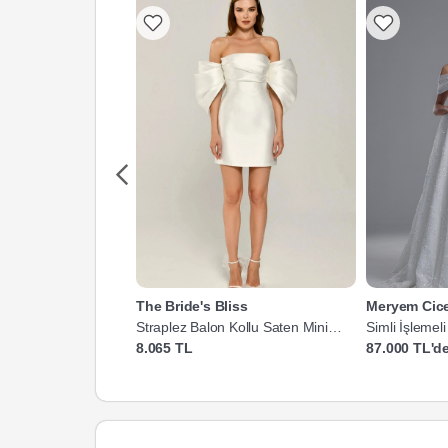
The Bride's Bliss
Meryem Cice
Straplez Balon Kollu Saten Mini
Simli İşlemel
Gelinlik
Gelinlik
8.065 TL
87.000 TL'de