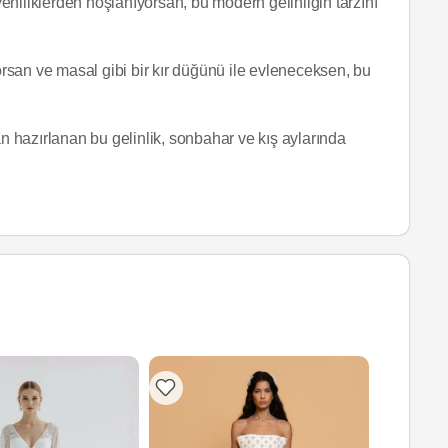
 yeniliklerden hoşlanıyorsan, bu modern gelinliğin tarzını
yorsan ve masal gibi bir kır düğünü ile evleneceksen, bu
 hazırlanan bu gelinlik, sonbahar ve kış aylarında