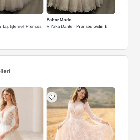
Bahar Moda
Bahar Mo
a Taş İşlemeli Prenses
V Yaka Dantelli Prenses Gelinlik
V Yaka Taş 
leri