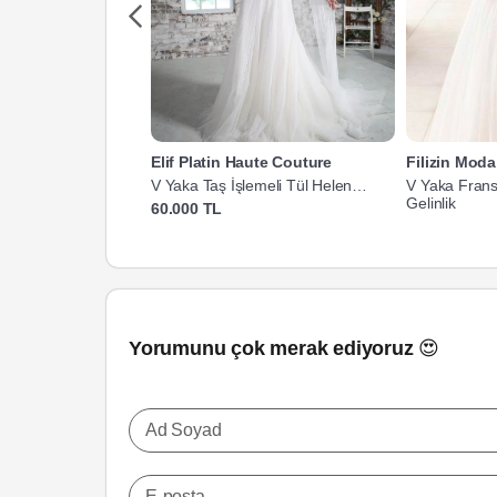
Elif Platin Haute Couture
Filizin Mod
V Yaka Taş İşlemeli Tül Helen
V Yaka Frans
Gelinlik
Gelinlik
60.000 TL
Yorumunu çok merak ediyoruz 😍
Ad Soyad
E-posta