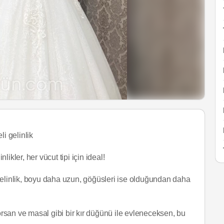
i gelinlik
likler, her vücut tipi için ideal!
gelinlik, boyu daha uzun, göğüsleri ise olduğundan daha
yorsan ve masal gibi bir kır düğünü ile evleneceksen, bu