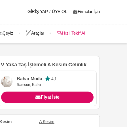
GIRIŞ YAP
/
ÜYE OL
Firmalar İçin
Çeyiz
Araçlar
Hızlı Teklif Al
V Yaka Taş İşlemeli A Kesim Gelinlik
Bahar Moda
4,1
Samsun, Bafra
Fiyat İste
Kesim
A Kesim