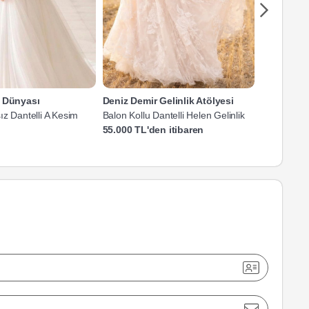
a Dünyası
Deniz Demir Gelinlik Atölyesi
Mediha C
ız Dantelli A Kesim
Balon Kollu Dantelli Helen Gelinlik
3 Boyutlu Ç
Gelinlik
55.000 TL'den itibaren
60.400 TL