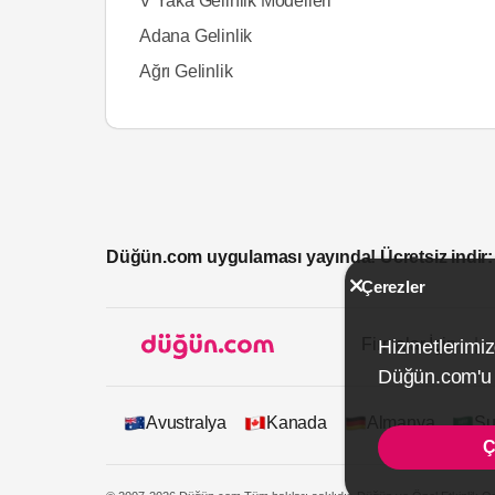
V Yaka Gelinlik Modelleri
Adana Gelinlik
Ağrı Gelinlik
Düğün.com uygulaması yayında! Ücretsiz indir:
Çerezler
Firmalar İçin
Hizmetlerimiz
Düğün.com'u k
Avustralya
Kanada
Almanya
Su
Ç