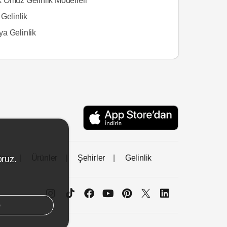
 Omuz Gelinlik Modelleri
Gelinlik
a Gelinlik
tası
Ürünler
Şehirler
Gelinlik
oruz.
e