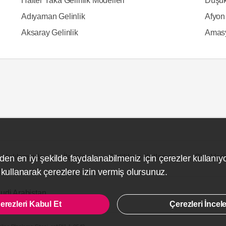
Halter Yaka Gelinlik Modelleri
Düşük
Adıyaman Gelinlik
Afyon 
Aksaray Gelinlik
Amasy
Hakkımızda
İletişim
Gizlilik ve Kullanım
Site Hari
den en iyi şekilde faydalanabilmeniz için çerezler kullanıy
ullanarak çerezlere izin vermiş olursunuz.
udi Arabistan
erezleri Kabul Et
Çerezleri İncel