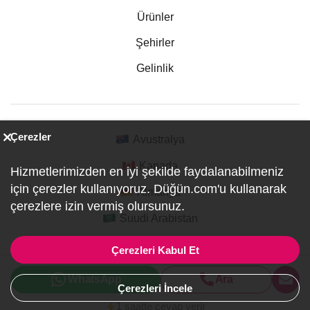
Ürünler
Şehirler
Gelinlik
Çerezler
Avustralya
Kanada
Hizmetlerimizden en iyi şekilde faydalanabilmeniz
için çerezler kullanıyoruz. Düğün.com'u kullanarak
Almanya
çerezlere izin vermiş olursunuz.
Suudi Arabistan
Çerezleri Kabul Et
© 2007-2026 Düğün.com Tüm hakları saklıdır. Düğün ve
WhatsApp
Ara
Özel Etkinlik Online Planlama Sitesi.
Çerezleri İncele
ref:PI0-1-1800
1 saatte cevap verir