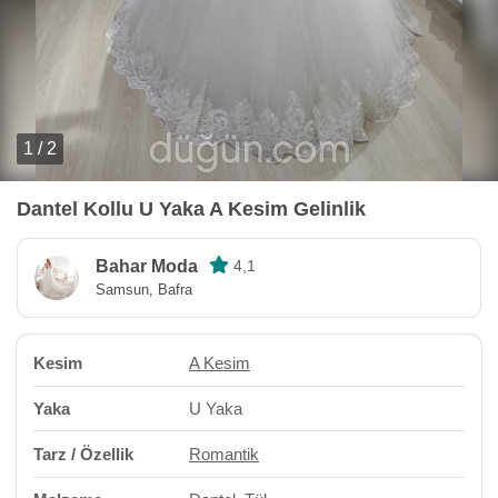
1 / 2
Dantel Kollu U Yaka A Kesim Gelinlik
Bahar Moda
4,1
Samsun, Bafra
Kesim
A Kesim
Yaka
U Yaka
Tarz / Özellik
Romantik