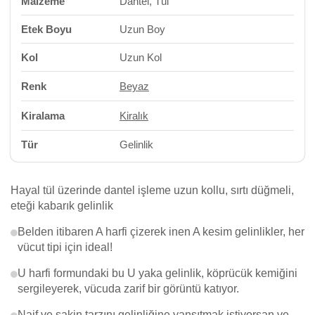
Malzeme
Dantel, Tül
Etek Boyu
Uzun Boy
Kol
Uzun Kol
Renk
Beyaz
Kiralama
Kiralık
Tür
Gelinlik
Hayal tül üzerinde dantel işleme uzun kollu, sırtı düğmeli,
eteği kabarık gelinlik
Belden itibaren A harfi çizerek inen A kesim gelinlikler, her
vücut tipi için ideal!
U harfi formundaki bu U yaka gelinlik, köprücük kemiğini
sergileyerek, vücuda zarif bir görüntü katıyor.
Naif ve sakin tarzını gelinliğine yansıtmak istiyorsan ve