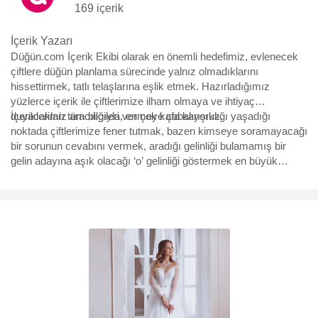
169 içerik
İçerik Yazarı
Düğün.com İçerik Ekibi olarak en önemli hedefimiz, evlenecek
çiftlere düğün planlama sürecinde yalnız olmadıklarını
hissettirmek, tatlı telaşlarına eşlik etmek. Hazırladığımız
yüzlerce içerik ile çiftlerimize ilham olmaya ve ihtiyaç
duyacakları tüm bilgileri vermeye çabalıyoruz.
İçeriklerimiz aracılığıyla, en çok kafa karışıklığı yaşadığı
noktada çiftlerimize fener tutmak, bazen kimseye soramayacağı
bir sorunun cevabını vermek, aradığı gelinliği bulamamış bir
gelin adayına aşık olacağı ‘o’ gelinliği göstermek en büyük
motivasyonumuz. Yürüdükleri bu uzun, bazen eğlenceli bazen
çetin yolda, yüzbinlerce çiftin yol arkadaşı olmaktan büyük
mutluluk duyuyoruz ve hep söylediğimiz gibi “Aşk için, aşkla
çalışıyoruz.”