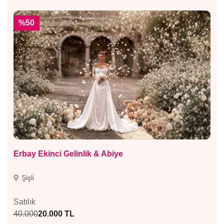
%50
Erbay Ekinci Gelinlik & Abiye
Şişli
Satılık
40.000
20.000 TL