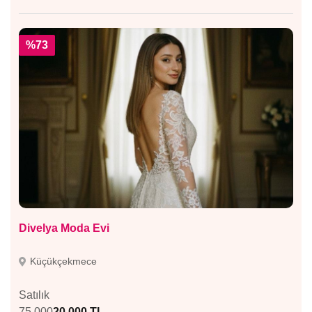
%73
Divelya Moda Evi
Küçükçekmece
Satılık
75.000
20.000 TL