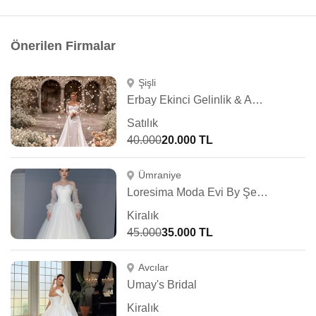
Önerilen Firmalar
Şişli
Erbay Ekinci Gelinlik & Abiye
Satılık
40.000
20.000 TL
Ümraniye
Loresima Moda Evi By Şennur Kosif
Kiralık
45.000
35.000 TL
Avcılar
Umay's Bridal
Kiralık