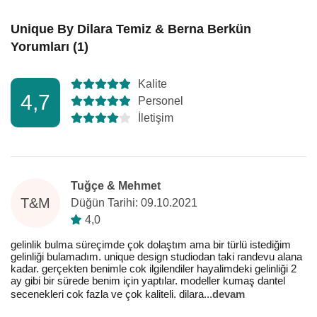
Unique By Dilara Temiz & Berna Berkün
Yorumları (1)
Kalite
4,7
Personel
İletişim
Tuğçe & Mehmet
T&M
Düğün Tarihi: 09.10.2021
4,0
gelinlik bulma süreçimde çok dolaştım ama bir türlü istediğim
gelinliği bulamadım. unique design studiodan taki randevu alana
kadar. gerçekten benimle cok ilgilendiler hayalimdeki gelinliği 2
ay gibi bir sürede benim için yaptılar. modeller kumaş dantel
secenekleri cok fazla ve çok kaliteli. dilara
...
devam