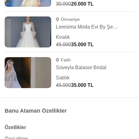
30.000
20.000 TL
Ümraniye
Loresima Moda Evi By Şennur Kosif
Kiralık
45.000
35.000 TL
Fatih
Süveyla Balasor Bridal
Satılık
45.000
35.000 TL
Banu Ataman Özellikler
Özellikler
Özel dikim