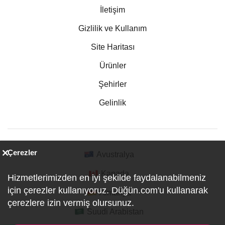
İletişim
Gizlilik ve Kullanım
Site Haritası
Ürünler
Şehirler
Gelinlik
Çerezler
Avustralya
Kanada
Hizmetlerimizden en iyi şekilde faydalanabilmeniz
için çerezler kullanıyoruz. Düğün.com'u kullanarak
Almanya
çerezlere izin vermiş olursunuz.
Suudi Arabistan