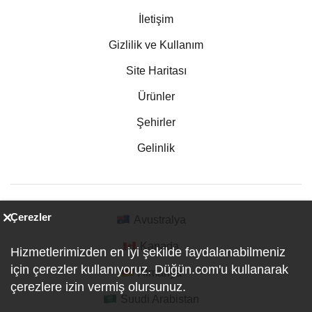
İletişim
Gizlilik ve Kullanım
Site Haritası
Ürünler
Şehirler
Gelinlik
Çerezler
Avustralya
Kanada
Hizmetlerimizden en iyi şekilde faydalanabilmeniz
için çerezler kullanıyoruz. Düğün.com'u kullanarak
Almanya
çerezlere izin vermiş olursunuz.
Suudi Arabistan