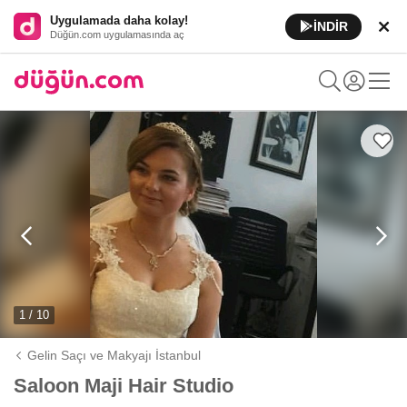
Uygulamada daha kolay!
İNDİR
Düğün.com uygulamasında aç
1 / 10
Gelin Saçı ve Makyajı İstanbul
Saloon Maji Hair Studio