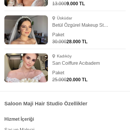
13.000
9.000 TL
Üsküdar
Betül Özgürel Makeup Studio
Paket
30.000
28.000 TL
Kadıköy
San Coiffure Acıbadem
Paket
25.000
20.000 TL
Saloon Maji Hair Studio Özellikler
Hizmet İçeriği
Saç ve Makyaj