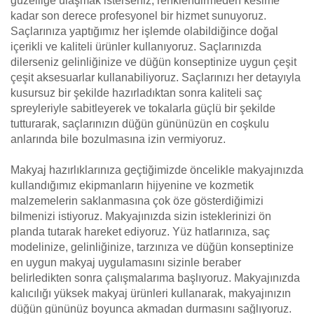
güzelliğe ulaşmak isterseniz, renklendirmeden kesime
kadar son derece profesyonel bir hizmet sunuyoruz.
Saçlarınıza yaptığımız her işlemde olabildiğince doğal
içerikli ve kaliteli ürünler kullanıyoruz. Saçlarınızda
dilerseniz gelinliğinize ve düğün konseptinize uygun çeşit
çeşit aksesuarlar kullanabiliyoruz. Saçlarınızı her detayıyla
kusursuz bir şekilde hazırladıktan sonra kaliteli saç
spreyleriyle sabitleyerek ve tokalarla güçlü bir şekilde
tutturarak, saçlarınızın düğün gününüzün en coşkulu
anlarında bile bozulmasına izin vermiyoruz.
Makyaj hazırlıklarınıza geçtiğimizde öncelikle makyajınızda
kullandığımız ekipmanların hijyenine ve kozmetik
malzemelerin saklanmasına çok öze gösterdiğimizi
bilmenizi istiyoruz. Makyajınızda sizin isteklerinizi ön
planda tutarak hareket ediyoruz. Yüz hatlarınıza, saç
modelinize, gelinliğinize, tarzınıza ve düğün konseptinize
en uygun makyaj uygulamasını sizinle beraber
belirledikten sonra çalışmalarıma başlıyoruz. Makyajınızda
kalıcılığı yüksek makyaj ürünleri kullanarak, makyajınızın
düğün gününüz boyunca akmadan durmasını sağlıyoruz.