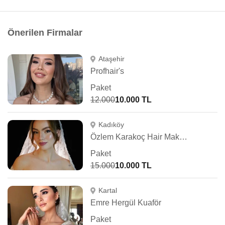
Önerilen Firmalar
Ataşehir
Profhair's
Paket
12.000
10.000 TL
Kadıköy
Özlem Karakoç Hair Make Up Artist
Paket
15.000
10.000 TL
Kartal
Emre Hergül Kuaför
Paket