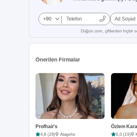
Ad Soyad
Düğün.com, çiftlerden hiçbir se
Önerilen Firmalar
Profhair's
4,8 (29)
Ataşehir
5,0 (19)