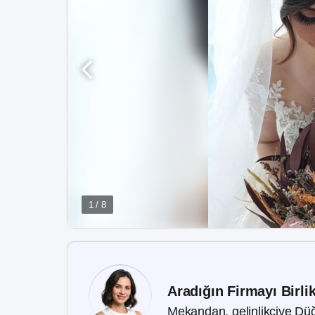
1 / 8
Aradığın Firmayı Birli
Mekandan, gelinlikçiye Düğ