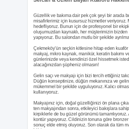
Güzellik ve bakıma dair pek çok şeyi bir arada 
misafirlerimiz için kusursuz hizmetler veriyoruz.
hedefliyoruz. Bunun için de profesyonel bir ekiple
oluşumuzdan kaynaklı, her müşterimizin bizden ne
yapıyoruz. Bu salondan mutlu bir şekilde ayrılma
Çekmeköy’ün seçkin kitlesine hitap eden kuafö
makyaj, mikro kaynak, manikür, keratin bakımı v
günlerinizde veya kendinizi özel hissetmek isted
alacağınızdan şüpheniz olmasın!
Gelin saçı ve makyajı için bizi tercih ettiğiniz ta
Düğün konseptinize, düğün mekanınıza ve gelinli
mükemmel bir şekilde uyguluyoruz. Kalıcı olmasın
kullanıyoruz.
Makyajınız için, doğal güzelliğinizi ön plana çık
ten makyajından sonra, etkileyici bakışlara sahi
kirpiklerle de bu güzel görünümü tamamlıyoruz. Ar
kontür yapıyoruz. Cildinizin tonuna göre bronze
sonuç elde etmiş oluyoruz. Son olarak da tüm ma