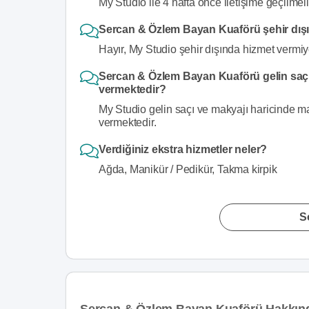
My Studio ile 4 hafta önce iletişime geçilmeli
Sercan & Özlem Bayan Kuaförü şehir dış
Hayır, My Studio şehir dışında hizmet vermiy
Sercan & Özlem Bayan Kuaförü gelin saçı
vermektedir?
My Studio gelin saçı ve makyajı haricinde man
vermektedir.
Verdiğiniz ekstra hizmetler neler?
Ağda, Manikür / Pedikür, Takma kirpik
S
Sercan & Özlem Bayan Kuaförü Hakkın