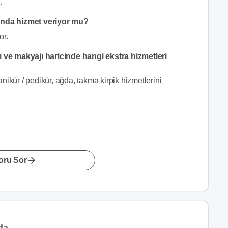
.
ında hizmet veriyor mu?
or.
 ve makyajı haricinde hangi ekstra hizmetleri
ikür / pedikür, ağda, takma kirpik hizmetlerini
oru Sor
da