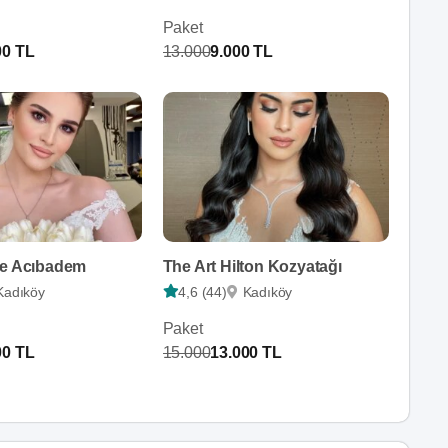
Paket
00 TL
13.000
9.000 TL
re Acıbadem
The Art Hilton Kozyatağı
Kadıköy
4,6 (44)
Kadıköy
Paket
00 TL
15.000
13.000 TL