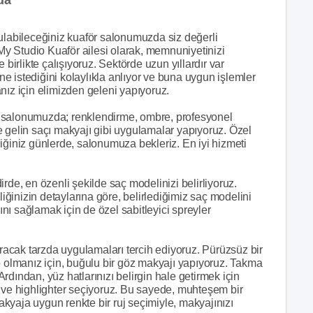
bulabileceğiniz kuaför salonumuzda siz değerli
 My Studio Kuaför ailesi olarak, memnuniyetinizi
 birlikte çalışıyoruz. Sektörde uzun yıllardır var
 istediğini kolaylıkla anlıyor ve buna uygun işlemler
nız için elimizden geleni yapıyoruz.
r salonumuzda; renklendirme, ombre, profesyonel
e gelin saçı makyajı gibi uygulamalar yapıyoruz. Özel
iğiniz günlerde, salonumuza bekleriz. En iyi hizmeti
kdirde, en özenli şekilde saç modelinizi belirliyoruz.
ğinizin detaylarına göre, belirlediğimiz saç modelini
ı sağlamak için de özel sabitleyici spreyler
aracak tarzda uygulamaları tercih ediyoruz. Pürüzsüz bir
p olmanız için, buğulu bir göz makyajı yapıyoruz. Takma
dından, yüz hatlarınızı belirgin hale getirmek için
r ve highlighter seçiyoruz. Bu sayede, muhteşem bir
kyaja uygun renkte bir ruj seçimiyle, makyajınızı