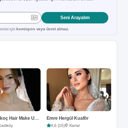
Seni Arayalım
rvisi için
komisyon veya ücret almaz.
Özlem Karakoç Hair Make Up Artist
Emre Hergül Kuaför
Kadıköy
4,6 (15)
Kartal