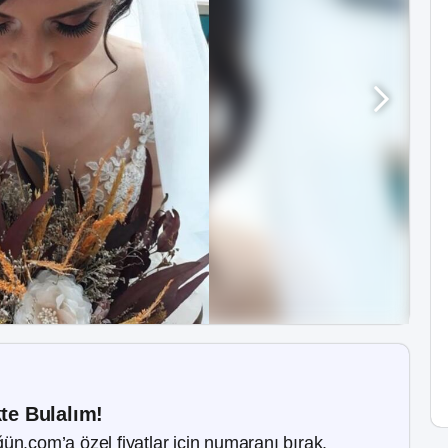
kte Bulalım!
ün.com’a özel fiyatlar için numaranı bırak.