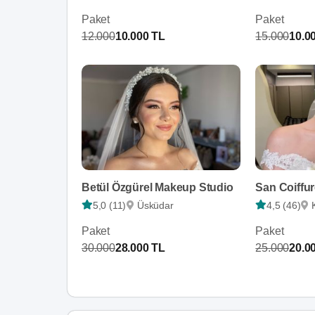
Paket
Paket
12.000
10.000 TL
15.000
10.0
Betül Özgürel Makeup Studio
San Coiffu
5,0 (11)
Üsküdar
4,5 (46)
Paket
Paket
30.000
28.000 TL
25.000
20.0