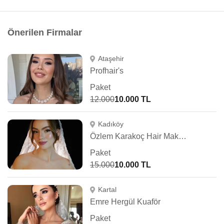
Önerilen Firmalar
Ataşehir
Profhair's
Paket
12.000
10.000 TL
Kadıköy
Özlem Karakoç Hair Make Up Artist
Paket
15.000
10.000 TL
Kartal
Emre Hergül Kuaför
Paket