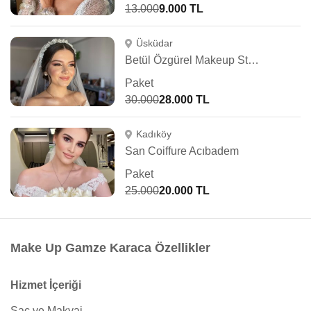
13.000
9.000 TL
Üsküdar
Betül Özgürel Makeup Studio
Paket
30.000
28.000 TL
Kadıköy
San Coiffure Acıbadem
Paket
25.000
20.000 TL
Make Up Gamze Karaca Özellikler
Hizmet İçeriği
Saç ve Makyaj