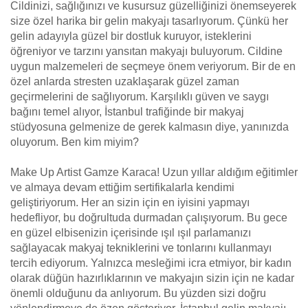
Cildinizi, sağlığınızı ve kusursuz güzelliğinizi önemseyerek
size özel harika bir gelin makyajı tasarlıyorum. Çünkü her
gelin adayıyla güzel bir dostluk kuruyor, isteklerini
öğreniyor ve tarzını yansıtan makyajı buluyorum. Cildine
uygun malzemeleri de seçmeye önem veriyorum. Bir de en
özel anlarda stresten uzaklaşarak güzel zaman
geçirmelerini de sağlıyorum. Karşılıklı güven ve saygı
bağını temel alıyor, İstanbul trafiğinde bir makyaj
stüdyosuna gelmenize de gerek kalmasın diye, yanınızda
oluyorum. Ben kim miyim?
Make Up Artist Gamze Karaca! Uzun yıllar aldığım eğitimler
ve almaya devam ettiğim sertifikalarla kendimi
geliştiriyorum. Her an sizin için en iyisini yapmayı
hedefliyor, bu doğrultuda durmadan çalışıyorum. Bu gece
en güzel elbisenizin içerisinde ışıl ışıl parlamanızı
sağlayacak makyaj tekniklerini ve tonlarını kullanmayı
tercih ediyorum. Yalnızca mesleğimi icra etmiyor, bir kadın
olarak düğün hazırlıklarının ve makyajın sizin için ne kadar
önemli olduğunu da anlıyorum. Bu yüzden sizi doğru