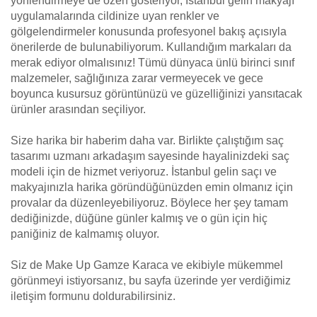
yönlendirmeye de özen gösteriyor, İstanbul gelin makyajı
uygulamalarında cildinize uyan renkler ve
gölgelendirmeler konusunda profesyonel bakış açısıyla
önerilerde de bulunabiliyorum. Kullandığım markaları da
merak ediyor olmalısınız! Tümü dünyaca ünlü birinci sınıf
malzemeler, sağlığınıza zarar vermeyecek ve gece
boyunca kusursuz görüntünüzü ve güzelliğinizi yansıtacak
ürünler arasından seçiliyor.
Size harika bir haberim daha var. Birlikte çalıştığım saç
tasarımı uzmanı arkadaşım sayesinde hayalinizdeki saç
modeli için de hizmet veriyoruz. İstanbul gelin saçı ve
makyajınızla harika göründüğünüzden emin olmanız için
provalar da düzenleyebiliyoruz. Böylece her şey tamam
dediğinizde, düğüne günler kalmış ve o gün için hiç
paniğiniz de kalmamış oluyor.
Siz de Make Up Gamze Karaca ve ekibiyle mükemmel
görünmeyi istiyorsanız, bu sayfa üzerinde yer verdiğimiz
iletişim formunu doldurabilirsiniz.