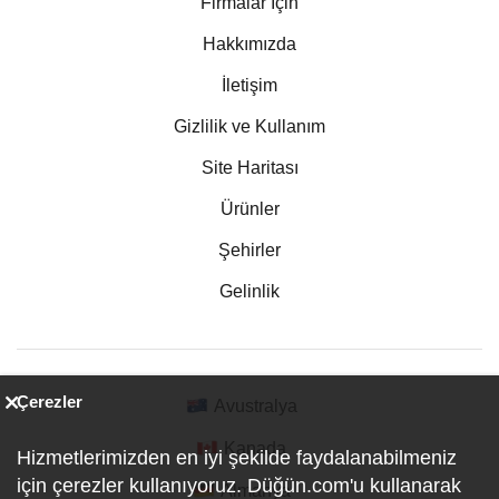
Firmalar İçin
Hakkımızda
İletişim
Gizlilik ve Kullanım
Site Haritası
Ürünler
Şehirler
Gelinlik
Çerezler
Avustralya
Kanada
Hizmetlerimizden en iyi şekilde faydalanabilmeniz
için çerezler kullanıyoruz. Düğün.com'u kullanarak
Almanya