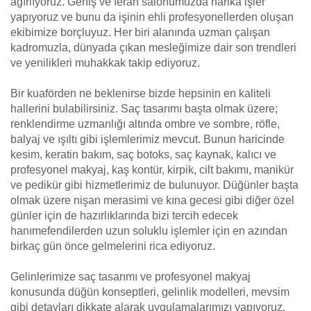
ağırlıyoruz. Geniş ve ferah salonumuzda harika işler
yapıyoruz ve bunu da işinin ehli profesyonellerden oluşan
ekibimize borçluyuz. Her biri alanında uzman çalışan
kadromuzla, dünyada çıkan mesleğimize dair son trendleri
ve yenilikleri muhakkak takip ediyoruz.
Bir kuaförden ne beklenirse bizde hepsinin en kaliteli
hallerini bulabilirsiniz. Saç tasarımı başta olmak üzere;
renklendirme uzmanlığı altında ombre ve sombre, röfle,
balyaj ve ışıltı gibi işlemlerimiz mevcut. Bunun haricinde
kesim, keratin bakım, saç botoks, saç kaynak, kalıcı ve
profesyonel makyaj, kaş kontür, kirpik, cilt bakımı, manikür
ve pedikür gibi hizmetlerimiz de bulunuyor. Düğünler başta
olmak üzere nişan merasimi ve kına gecesi gibi diğer özel
günler için de hazırlıklarında bizi tercih edecek
hanımefendilerden uzun soluklu işlemler için en azından
birkaç gün önce gelmelerini rica ediyoruz.
Gelinlerimize saç tasarımı ve profesyonel makyaj
konusunda düğün konseptleri, gelinlik modelleri, mevsim
gibi detayları dikkate alarak uygulamalarımızı yapıyoruz.