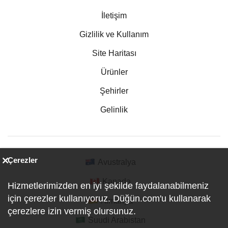
İletişim
Gizlilik ve Kullanım
Site Haritası
Ürünler
Şehirler
Gelinlik
Çerezler
Avustralya
Kanada
Hizmetlerimizden en iyi şekilde faydalanabilmeniz
için çerezler kullanıyoruz. Düğün.com'u kullanarak
Almanya
çerezlere izin vermiş olursunuz.
Suudi Arabistan