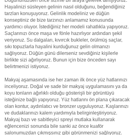
Düğününüzden önce sizinle bir araya gelerek tanışıyoruz.
Hayalinizi süsleyen gelinin nasıl olduğunu, beğendiğiniz
tarzları konuşuyoruz. Gelinlik modeliniz ve düğün
konseptiniz de bize tarzınızı anlamamız konusunda
yardımcı oluyor. İstediğiniz her modeli rahatlıkla yapıyoruz.
Saçlarınızı önce maşa ve fönle hazırlıyor ardından şekil
veriyoruz. Su dalgaları, kıvırcık bukleler, örülmüş saçlar,
sıkı topuzlarla hayalini kurduğunuz gelin olmanızı
sağlıyoruz. Düğün günü dilerseniz sevdiğiniz kişilerle
birlikte sizi ağırlıyoruz. Bunun için bize önceden sayı
belirtmenizi istiyoruz.
Makyaj aşamasında ise her zaman ilk önce yüz hatlarınızı
inceliyoruz. Doğal ve sade bir makyaj uygulamasını ya da
koyu tonların ağırlıklı olduğu gösterişli bir görüntüyü
isteğinize bağlı yapıyoruz. Yüz hatlarını ön plana çıkaracak
olan kontur, aydınlatıcı ve bronzer uyguluyoruz. Kaşlarınızı
ve dudaklarınızı kalem yardımıyla belirginleştiriyoruz.
Makyaj bazı ve sabitleyici spreyi mutlaka kullanarak
eğlencenizi sonunda bile sanki az önce kuaför
salonumuzdan çıkmışsınız gibi görünmenizi sağlıyoruz.