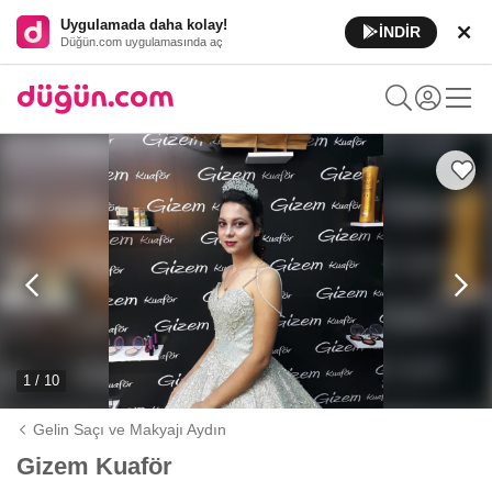
Uygulamada daha kolay!
İNDİR
Düğün.com uygulamasında aç
1 / 10
Gelin Saçı ve Makyajı Aydın
Gizem Kuaför