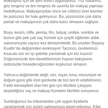
Makyajınız için de aynı süreci uyguluyoruz. Yüz hatlarınız,
göz renginiz ve ten renginiz ile uyumlu bir makyaj yapmayı
hedefliyoruz. Makyajınızdan önce ise cildinizi özel kremler
ile pürüzsüz bir hale getiriyoruz. Bu, yüzünüzün çok daha
parlak ve makyajınızın çok daha kalıcı olmasını sağlıyor.
Boya, kesim, röfle, perma, fön, balyaj, ombre, sombre ve
bunun gibi pek çok saç hizmeti için çeşitli eğitimler aldık,
salonumuzda sayısız kez deneyimledik. Bu yüzden Başsoy
Kuaför’de değişimden korkmayın! Tarzınızı, zevklerinizi,
kısacası sizi en iyi şekilde yansıtmak için biz hazırız!
Düğününüzde tüm davetlilerinizin hayran bakışlarını
üstünüzde hissedeceğinizden kuşkunuz olmasın.
Yalnızca düğünlerde değil, söz, nişan, kına, mezuniyet ve
doğum günü gibi özel günlerde de bizi tercih edebilirsiniz.
Farklı konseptleri olan her gün için titizlikle çalışıyor,
düşlediğiniz saç ve makyaj hizmetini titizlikle sunuyoruz.
Sunduğumuz bu imkanlardan çok uygun fiyatlarla
yararlanmak için sizleri salonumuza davet ediyoruz. Eğer