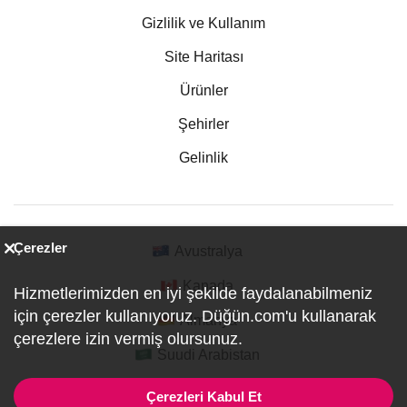
Gizlilik ve Kullanım
Site Haritası
Ürünler
Şehirler
Gelinlik
Çerezler
Avustralya
Kanada
Hizmetlerimizden en iyi şekilde faydalanabilmeniz
için çerezler kullanıyoruz. Düğün.com'u kullanarak
Almanya
çerezlere izin vermiş olursunuz.
Suudi Arabistan
Çerezleri Kabul Et