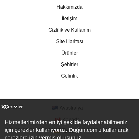
Hakkımızda
İletişim
Gizlilik ve Kullanım
Site Haritası
Ürünler
Şehirler
Gelinlik
Çerezler
Avustralya
Kanada
Hizmetlerimizden en iyi şekilde faydalanabilmeniz
için çerezler kullanıyoruz. Düğün.com'u kullanarak
Almanya
çerezlere izin vermiş olursunuz.