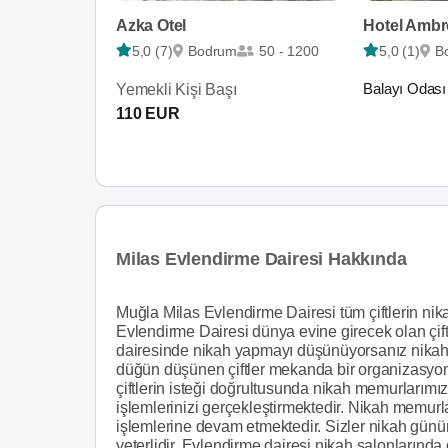
Azka Otel
Hotel Ambr
5,0 (7)
Bodrum
50 - 1200
5,0 (1)
B
Balayı Odası
Yemekli Kişi Başı
110 EUR
Milas Evlendirme Dairesi Hakkında
Muğla Milas Evlendirme Dairesi tüm çiftlerin nika
Evlendirme Dairesi dünya evine girecek olan çift
dairesinde nikah yapmayı düşünüyorsanız nikah 
düğün düşünen çiftler mekanda bir organizasyon
çiftlerin isteği doğrultusunda nikah memurlarım
işlemlerinizi gerçekleştirmektedir. Nikah memur
işlemlerine devam etmektedir. Sizler nikah gün
yeterlidir. Evlendirme dairesi nikah salonlarında d