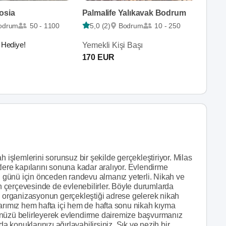
osia
Palmalife Yalıkavak Bodrum
odrum
50 - 1100
5,0 (2)
Bodrum
10 - 250
 Hediye!
Yemekli Kişi Başı
170 EUR
h işlemlerini sorunsuz bir şekilde gerçekleştiriyor. Milas
lere kapılarını sonuna kadar aralıyor. Evlendirme
günü için önceden randevu almanız yeterli. Nikah ve
 çerçevesinde de evlenebilirler. Böyle durumlarda
ız organizasyonun gerçekleştiği adrese gelerek nikah
larımız hem hafta içi hem de hafta sonu nikah kıyma
ünüzü belirleyerek evlendirme dairemize başvurmanız
a konuklarınızı ağırlayabilirsiniz. Şık ve nezih bir