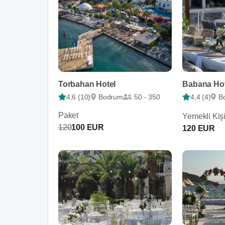
Torbahan Hotel
Babana Hot
4,6 (10)
Bodrum
50 - 350
4,4 (4)
B
Paket
Yemekli Kiş
120
100 EUR
120 EUR