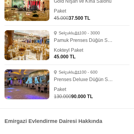
Gold Nişan ve Kına Salonu
Paket
45.000
37.500 TL
Selçuklu
100 - 3000
Pamuk Prenses Düğün Salonları
Kokteyl Paket
45.000 TL
Selçuklu
100 - 600
Prenses Deluxe Düğün Sarayı
Paket
130.000
90.000 TL
Emirgazi Evlendirme Dairesi Hakkında