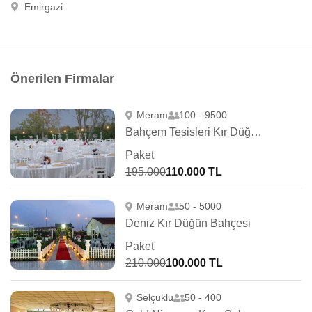
Emirgazi
Önerilen Firmalar
Meram
100 - 9500
Bahçem Tesisleri Kır Düğün Salonu
Paket
195.000
110.000 TL
Meram
50 - 5000
Deniz Kır Düğün Bahçesi
Paket
210.000
100.000 TL
Selçuklu
50 - 400