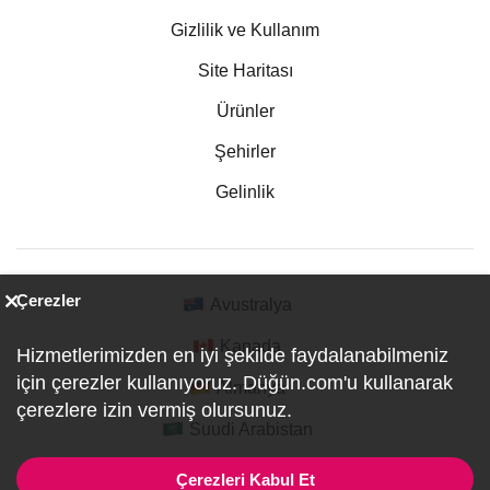
Gizlilik ve Kullanım
Site Haritası
Ürünler
Şehirler
Gelinlik
Çerezler
Avustralya
Kanada
Hizmetlerimizden en iyi şekilde faydalanabilmeniz
için çerezler kullanıyoruz. Düğün.com'u kullanarak
Almanya
çerezlere izin vermiş olursunuz.
Suudi Arabistan
Çerezleri Kabul Et