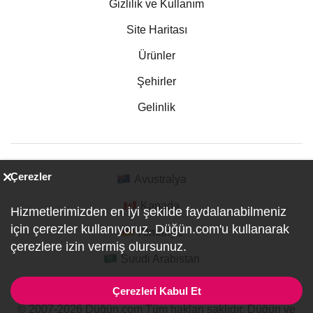
Gizlilik ve Kullanım
Site Haritası
Ürünler
Şehirler
Gelinlik
Çerezler
Avustralya
Kanada
Hizmetlerimizden en iyi şekilde faydalanabilmeniz
için çerezler kullanıyoruz. Düğün.com'u kullanarak
Almanya
çerezlere izin vermiş olursunuz.
Suudi Arabistan
Çerezleri Kabul Et
© 2007-2026 Düğün.com Tüm hakları saklıdır. Düğün ve