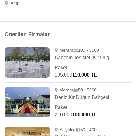
Ahırlı
Önerilen Firmalar
Meram
100 - 9500
Bahçem Tesisleri Kır Düğün Salonu
Paket
195.000
110.000 TL
Meram
50 - 5000
Deniz Kır Düğün Bahçesi
Paket
210.000
100.000 TL
Selçuklu
50 - 400