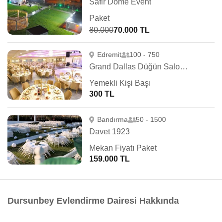
Safir Dome Event
Paket
80.000
70.000 TL
Edremit
100 - 750
Grand Dallas Düğün Salonu
Yemekli Kişi Başı
300 TL
Bandırma
50 - 1500
Davet 1923
Mekan Fiyatı Paket
159.000 TL
Dursunbey Evlendirme Dairesi Hakkında