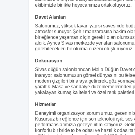
ekibimizle birlikte heyecanınıza ortak oluyoruz.
Davet Alanları
Salonumuz, yüksek tavan yapısı sayesinde boğu
atmosfer sunuyor. Şehir manzarasına hakim olan
bir eğlence yaşamanız için gerekli olan olumsuz 
aldık. Ayrıca Sivas merkezde yer alan salonumuz
görebilecekleri bir oturma düzeni oluşturuyoruz.
Dekorasyon
Sivas düğün salonlarından Malia Düğün Davet ola
inanıyor, salonumuzun görsel dünyasını bu felsef
modern çizgileri bir araya getirerek, göz yormay
yarattık. Masa ve sandalye düzenlemelerinden p
yakalayan kumaş kaliteleri ve özel renk paletleri 
Hizmetler
Deneyimli organizasyon sorumlumuz, gecenin ba
Kusursuz bir eğlence için son teknoloji ışık, ses
performanslarımızla geceye ritim katıyoruz. Geli
konforlu bir bride to be odası ve hazırlık odası ta