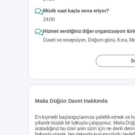
Müzik saat kaçta sona eriyor?
24:00
Hizmet verdiğiniz diğer organizasyon türl
Davet ve resepsiyon, Doğum günü, Kına, Mez
S
Malia Düğün Davet Hakkında
En kıymetli başlangıçlarınıza şahitlik etmek ve
yıllardır büyük bir tutkuyla çalışıyoruz. Malia D
araladığınız bu özel anın sizin için ne denli der
farkında olarak, her detayda kusursuzluğu hedef