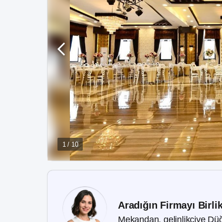
1 / 10
Aradığın Firmayı Birli
Mekandan, gelinlikçiye Düğ