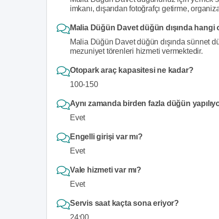
imkanı, dışarıdan fotoğrafçı getirme, organ
Malia Düğün Davet düğün dışında hangi 
Malia Düğün Davet düğün dışında sünnet dü
mezuniyet törenleri hizmeti vermektedir.
Otopark araç kapasitesi ne kadar?
100-150
Aynı zamanda birden fazla düğün yapılıy
Evet
Engelli girişi var mı?
Evet
Vale hizmeti var mı?
Evet
Servis saat kaçta sona eriyor?
24:00