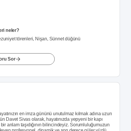
eri neler?
uniyet törenleri, Nişan, Sünnet düğünü
oru Sor
 hayatınızın en imza gününü unutulmaz kılmak adına uzun
üğün Davet Sivas olarak, hayatınızda yepyeni bir kapı
in bir anlam taşıdığının bilincindeyiz. Sorumluluğumuzun
leyen profesyonel, dinamik ve son derece güler yüzlü