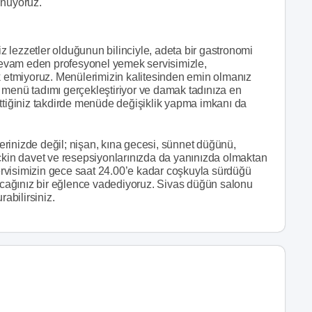
unuyoruz.
iz lezzetler olduğunun bilinciyle, adeta bir gastronomi
evam eden profesyonel yemek servisimizle,
ik etmiyoruz. Menülerimizin kalitesinden emin olmanız
 menü tadımı gerçekleştiriyor ve damak tadınıza en
ettiğiniz takdirde menüde değişiklik yapma imkanı da
rinizde değil; nişan, kına gecesi, sünnet düğünü,
eçkin davet ve resepsiyonlarınızda da yanınızda olmaktan
rvisimizin gece saat 24.00’e kadar coşkuyla sürdüğü
cağınız bir eğlence vadediyoruz. Sivas düğün salonu
rabilirsiniz.