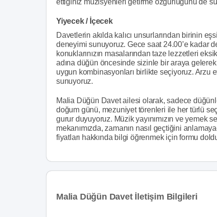
ettiğiniz müzisyenleri getirme özgürlüğünü de s
Yiyecek / İçecek
Davetlerin akılda kalıcı unsurlarından birinin eşs
deneyimi sunuyoruz. Gece saat 24.00’e kadar d
konuklarınızın masalarından taze lezzetleri eks
adına düğün öncesinde sizinle bir araya gelerek
uygun kombinasyonları birlikte seçiyoruz. Arzu 
sunuyoruz.
Malia Düğün Davet ailesi olarak, sadece düğünle
doğum günü, mezuniyet törenleri ile her türlü s
gurur duyuyoruz. Müzik yayınımızın ve yemek se
mekanımızda, zamanın nasıl geçtiğini anlamaya
fiyatları hakkında bilgi öğrenmek için formu doldu
Malia Düğün Davet İletişim Bilgileri