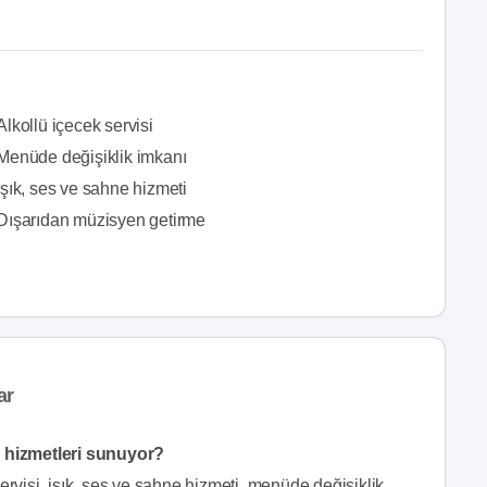
Alkollü içecek servisi
Menüde değişiklik imkanı
Işık, ses ve sahne hizmeti
Dışarıdan müzisyen getirme
ar
 hizmetleri sunuyor?
isi, işık, ses ve sahne hizmeti, menüde değişiklik