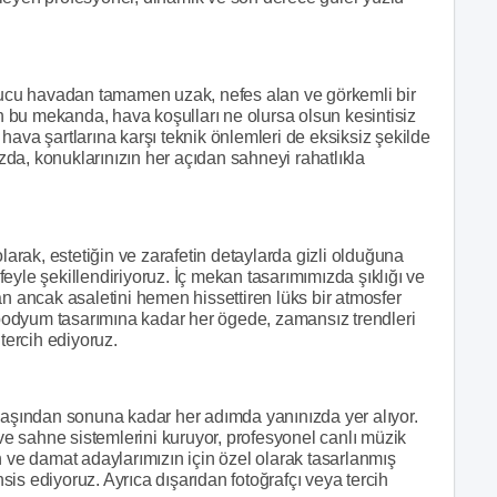
cu havadan tamamen uzak, nefes alan ve görkemli bir
 bu mekanda, hava koşulları ne olursa olsun kesintisiz
hava şartlarına karşı teknik önlemleri de eksiksiz şekilde
da, konuklarınızın her açıdan sahneyi rahatlıkla
rak, estetiğin ve zarafetin detaylarda gizli olduğuna
eyle şekillendiriyoruz. İç mekan tasarımımızda şıklığı ve
an ancak asaletini hemen hissettiren lüks bir atmosfer
odyum tasarımına kadar her ögede, zamansız trendleri
tercih ediyoruz.
şından sonuna kadar her adımda yanınızda yer alıyor.
 ve sahne sistemlerini kuruyor, profesyonel canlı müzik
n ve damat adaylarımızın için özel olarak tasarlanmış
hsis ediyoruz. Ayrıca dışarıdan fotoğrafçı veya tercih