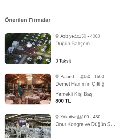
Önerilen Firmalar
Aziziye
150 - 4000
Düğün Bahçem
3 Taksit
Palandöken
50 - 1500
Demet Hanım'ın Çiftliği
Yemekli Kişi Başı
800 TL
Yakutiye
100 - 450
Onur Kongre ve Düğün Salonu