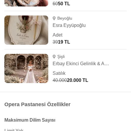
60
50 TL
Beyoğlu
Esra Eyyüpoğlu
Adet
39
19 TL
Şişli
Erbay Ekinci Gelinlik & Abiye
Satılık
40.000
20.000 TL
Opera Pastanesi Özellikler
Maksimum Dilim Sayısı
Limit Yok