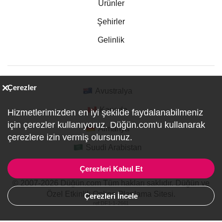
Ürünler
Şehirler
Gelinlik
Çerezler
Avustralya
Kanada
Hizmetlerimizden en iyi şekilde faydalanabilmeniz
için çerezler kullanıyoruz. Düğün.com'u kullanarak
Almanya
çerezlere izin vermiş olursunuz.
Suudi Arabistan
Çerezleri Kabul Et
© 2007-2026 Düğün.com Tüm hakları saklıdır. Düğün ve
Özel Etkinlik Online Planlama Sitesi.
Çerezleri İncele
ref:DF1-1-2661