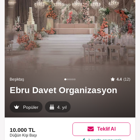
Beşiktaş
4.4
(12)
Ebru Davet Organizasyon
Popüler
4. yıl
Teklif Al
10.000 TL
Düğün Kişi Başı