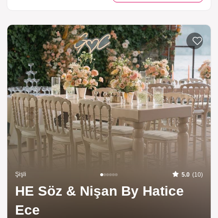
Listeme 
Şişli
5.0
(10)
HE Söz & Nişan By Hatice
Ece