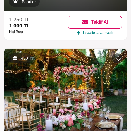
Popüler
1.250 TL
Teklif Al
1.000 TL
Kişi Başı
1 saatte cevap verir
Listeme 
%33