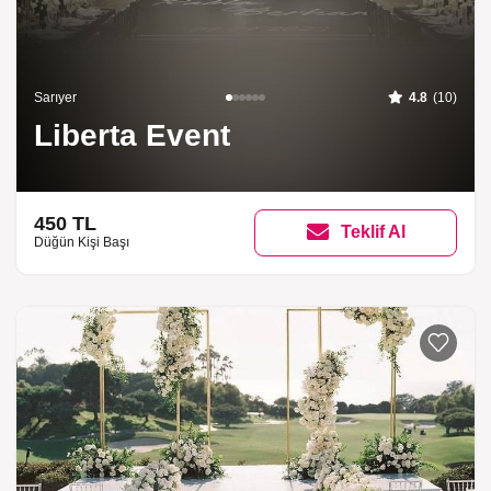
Sarıyer
4.8
(10)
Liberta Event
450 TL
Teklif Al
Düğün Kişi Başı