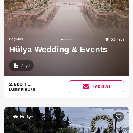
Beşiktaş
5.0
(93)
Hülya Wedding & Events
7. yıl
2.600 TL
Teklif Al
Düğün Kişi Başı
Hediye