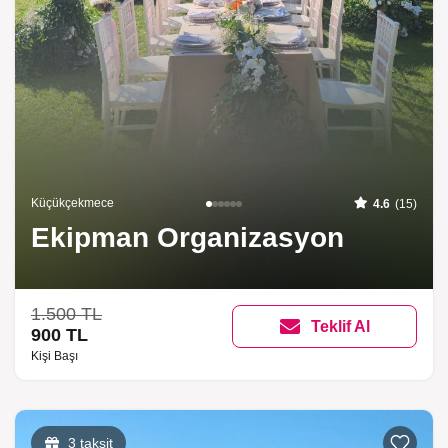
Küçükçekmece
4.6
(15)
Ekipman Organizasyon
1.500 TL
Teklif Al
900 TL
Kişi Başı
3 taksit