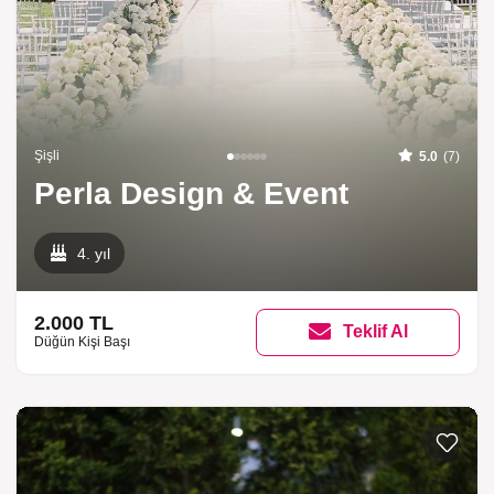
Şişli
5.0
(7)
Perla Design & Event
4. yıl
2.000 TL
Teklif Al
Düğün Kişi Başı
Listeme 