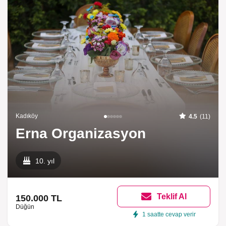
Kadıköy
4.5
(11)
Erna Organizasyon
10. yıl
Teklif Al
150.000 TL
Düğün
1 saatte cevap verir