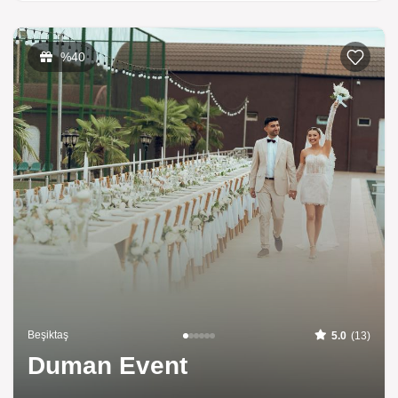
%40
Beşiktaş
5.0
(13)
Duman Event