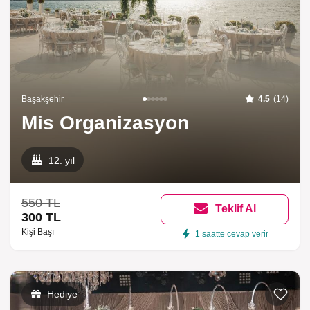
Başakşehir
4.5
(14)
Mis Organizasyon
12. yıl
550 TL
Teklif Al
300 TL
Kişi Başı
1 saatte cevap verir
Hediye