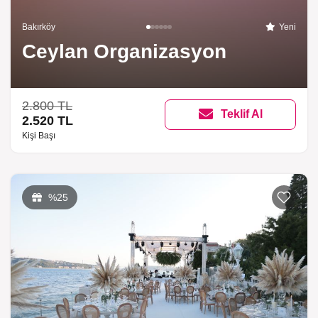
Bakırköy
Yeni
Ceylan Organizasyon
2.800 TL
Teklif Al
2.520 TL
Kişi Başı
%25