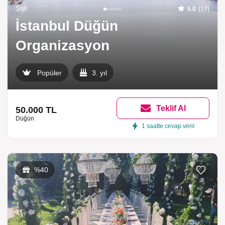
Şişli
5.0
(17)
İstanbul Düğün
Organizasyon
Popüler
3. yıl
Teklif Al
50.000 TL
Düğün
1 saatte cevap verir
%40