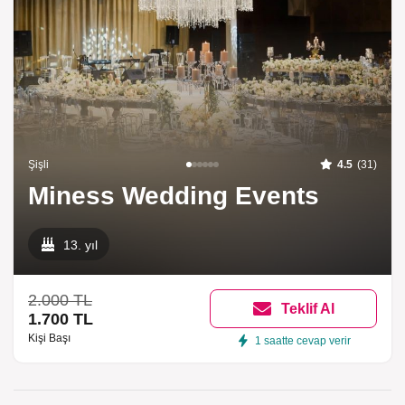
Şişli
4.5
(31)
Miness Wedding Events
13. yıl
2.000 TL
Teklif Al
1.700 TL
Kişi Başı
1 saatte cevap verir