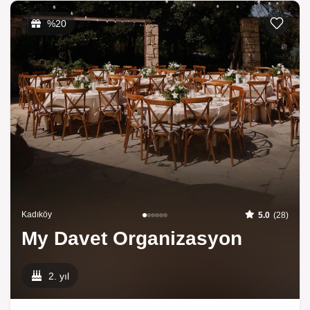
%20
Kadıköy
5.0
(28)
My Davet Organizasyon
2. yıl