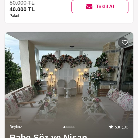
50.000 TL
Teklif Al
40.000 TL
Paket
Listeme 
Beykoz
5.0
(10)
Rabe Söz ve Nişan