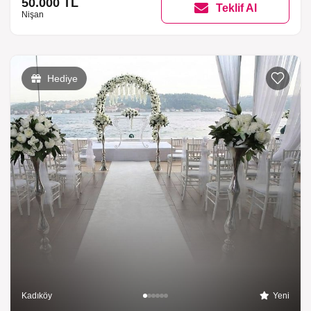
50.000 TL
Teklif Al
Nişan
Hediye
Kadıköy
Yeni