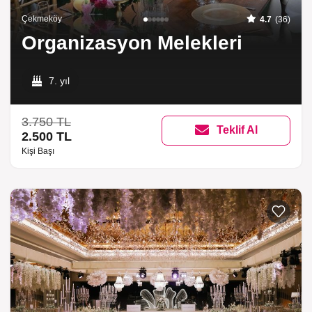
Çekmeköy
4.7
(36)
Organizasyon Melekleri
7. yıl
3.750 TL
Teklif Al
2.500 TL
Kişi Başı