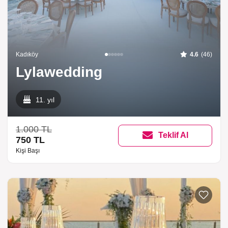
Kadıköy
4.6
(46)
Lylawedding
11. yıl
1.000 TL
Teklif Al
750 TL
Kişi Başı