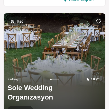
1 saatte cevap verir
Listeme 
%20
Kadıköy
4.8
(20)
Sole Wedding
Organizasyon