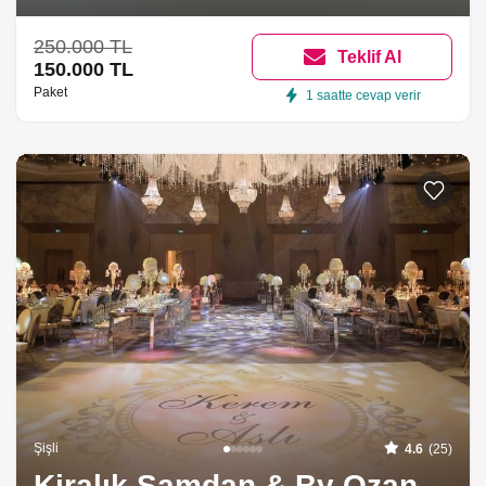
250.000 TL
Teklif Al
150.000 TL
Paket
1 saatte cevap verir
Şişli
4.6
(25)
Kiralık Şamdan & By Ozan