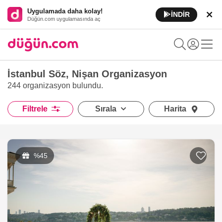
Uygulamada daha kolay!
İNDİR
Düğün.com uygulamasında aç
İstanbul Söz, Nişan Organizasyon
244 organizasyon
bulundu.
Filtrele
Sırala
Harita
%45