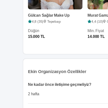
Gülcan Sağlar Make Up
Murat Gamz
4,8 (35)
Tepebaşı
4,4 (10)
Düğün
Min. Fiyat
15.000 TL
14.000 TL
Ekin Organizasyon Özellikler
Ne kadar önce iletişime geçmeliyiz?
2 hafta