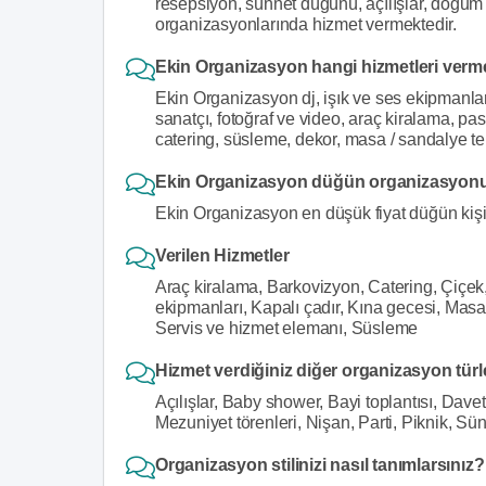
resepsiyon, sünnet düğünü, açılışlar, doğum g
organizasyonlarında hizmet vermektedir.
Ekin Organizasyon hangi hizmetleri verm
Ekin Organizasyon dj, işık ve ses ekipmanları
sanatçı, fotoğraf ve video, araç kiralama, pa
catering, süsleme, dekor, masa / sandalye te
Ekin Organizasyon düğün organizasyonu f
Ekin Organizasyon en düşük fiyat düğün kiş
Verilen Hizmetler
Araç kiralama, Barkovizyon, Catering, Çiçek,
ekipmanları, Kapalı çadır, Kına gecesi, Masa
Servis ve hizmet elemanı, Süsleme
Hizmet verdiğiniz diğer organizasyon türl
Açılışlar, Baby shower, Bayi toplantısı, Dav
Mezuniyet törenleri, Nişan, Parti, Piknik, S
Organizasyon stilinizi nasıl tanımlarsınız?