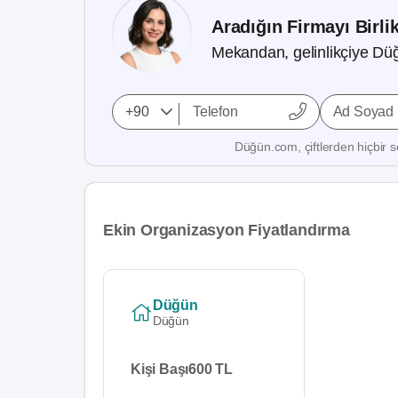
Aradığın Firmayı Birli
Mekandan, gelinlikçiye Düğ
Ad Soyad
Düğün.com, çiftlerden hiçbir se
Ekin Organizasyon Fiyatlandırma
Düğün
Düğün
Kişi Başı
600 TL