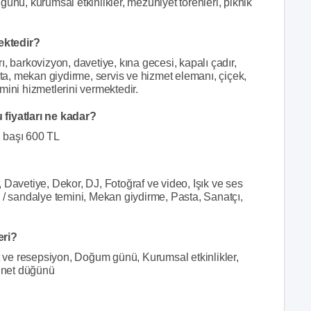
ünü, kurumsal etkinlikler, mezuniyet törenleri, piknik
ektedir?
, barkovizyon, davetiye, kına gecesi, kapalı çadır,
sta, mekan giydirme, servis ve hizmet elemanı, çiçek,
mini hizmetlerini vermektedir.
iyatları ne kadar?
i başı 600 TL
 Davetiye, Dekor, DJ, Fotoğraf ve video, Işık ve ses
 / sandalye temini, Mekan giydirme, Pasta, Sanatçı,
eri?
et ve resepsiyon, Doğum günü, Kurumsal etkinlikler,
ünnet düğünü