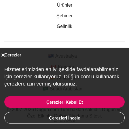
Ürünler
Şehirler
Gelinlik
Çerezler
Avustralya
Kanada
Hizmetlerimizden en iyi şekilde faydalanabilmeniz
için çerezler kullanıyoruz. Düğün.com'u kullanarak
Almanya
çerezlere izin vermiş olursunuz.
Suudi Arabistan
Çerezleri Kabul Et
© 2007-2026 Düğün.com Tüm hakları saklıdır. Düğün ve
Özel Etkinlik Online Planlama Sitesi.
Çerezleri İncele
ref:DF0-1-2556