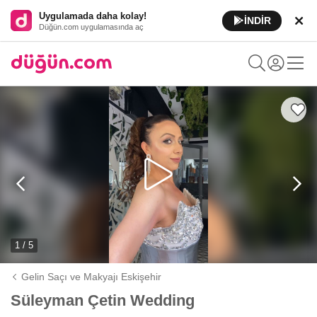
Uygulamada daha kolay!
İNDİR
Düğün.com uygulamasında aç
1 / 5
Gelin Saçı ve Makyajı Eskişehir
Süleyman Çetin Wedding