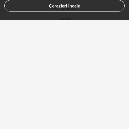
Çerezleri İncele
Hakkımızda
İletişim
Gizlilik ve Kullanım
Site Haritası
Ürünler
Şehirler
Gelinlik
Avustralya
Kanada
Almanya