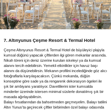
7. Altınyunus Çeşme Resort & Termal Hotel
Çeşme Altınyunus Resort & Termal Hotel de büyüleyici plajıyla
kumsal düğünü yapacak çiftlerden ilgi gören mekanlar arasında.
Nikah töreni için deniz üzerine kurulan iskeleyi ya da kumsal
alanını tercih edebilirsin. Yemekli etkinlikler için havuz başı
alanını da düşünebilirsin. Mekanın profilini incelediğinde göz alıcı
fotoğraflarla karşılaşacaksın. Çünkü mekanda, düğün
konseptine göre sade ya da rengarenk dekorasyon ögeleri ile
şık bir ambiyans yaratılıyor. Davetlilerini ister kumsalda
minderler üzerinde istersen minimal süslerle donatılmış şık bir
masada ağırlayabilirsin.
Balayı fırsatlarından da bahsetmeden geçmeyelim. Balayı tatilini
Altın Yunus'ta geçirecek çiftler birbirinden özel balayı odasında