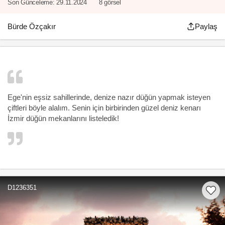
Son Günceleme:
29.11.2024
8 görsel
Bürde Özçakır
Paylaş
Ege'nin eşsiz sahillerinde, denize nazır düğün yapmak isteyen
çiftleri böyle alalım. Senin için birbirinden güzel deniz kenarı
İzmir düğün mekanlarını listeledik!
D1236351