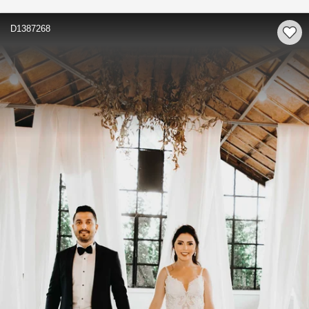
D1387268