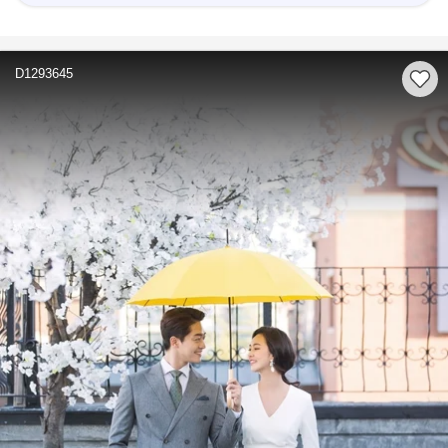
D1293645