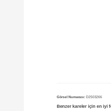
Görsel Numarası:
D2503266
Benzer kareler için en iyi 