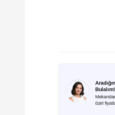
Aradığın
Bulalım
Mekandan,
özel fiyat