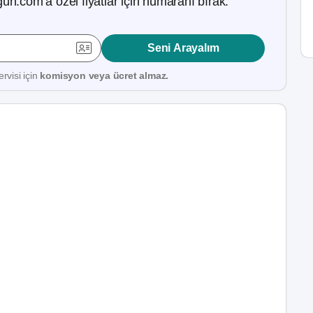
ün.com’a özel fiyatlar için numaranı bırak.
Seni Arayalım
rvisi için
komisyon veya ücret almaz.