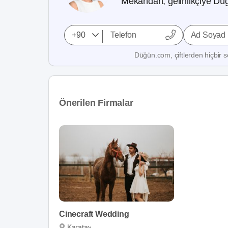
Mekandan, gelinlikçiye Düğ
Ad Soyad
Düğün.com, çiftlerden hiçbir se
Önerilen Firmalar
Cinecraft Wedding
Karatay