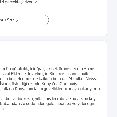
zi gerçekleştiriyoruz.
oru Sor
em Fotoğrafçılık, fotoğrafçılık sektörüne dedem Ahmet
zat Ektem’e devretmiştir. Binlerce insanın mutlu
tlarının belgelenmesine katkıda bulunan Abdullah Nevzat
. İşine gösterdiği özenle Konya’da Cumhuriyet
aflarla Konya’nın tarihi güzelliklerini ortaya çıkarıyordu.
aldım ve bu köklü, yıllanmış tecrübeyle büyük bir keyif
ım. Babamdan ve dedemden gelen tecrübe ve yeteneğimi
ım.