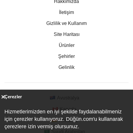
Hakkımızda
İletişim
Gizlilik ve Kullanım
Site Haritası
Ürünler
Şehirler
Gelinlik
Çerezler
Avustralya
Kanada
Hizmetlerimizden en iyi şekilde faydalanabilmeniz
için çerezler kullanıyoruz. Düğün.com'u kullanarak
Almanya
çerezlere izin vermiş olursunuz.
Suudi Arabistan