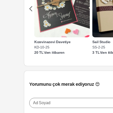
Kızevinazevi Davetiye
Sail Studio
KD-10-25
SS-2-25
20 TL'den itibaren
3 TL'den iti
Yorumunu çok merak ediyoruz 😍
Ad Soyad