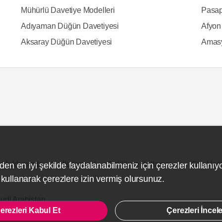
Mühürlü Davetiye Modelleri
Pasap
Adıyaman Düğün Davetiyesi
Afyon
Aksaray Düğün Davetiyesi
Amasy
Hakkımızda
İletişim
Gizlilik ve Kullanım
Site Hari
den en iyi şekilde faydalanabilmeniz için çerezler kullanıy
ullanarak çerezlere izin vermiş olursunuz.
udi Arabistan
erezleri Kabul Et
Çerezleri İncel