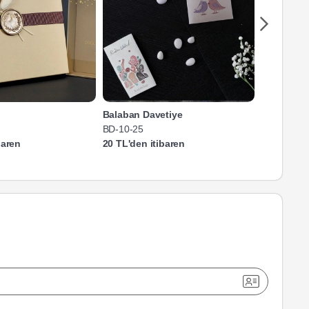
Balaban Davetiye
Yasemin S
BD-10-25
YSD-06-25
baren
20 TL'den itibaren
20 TL'den 