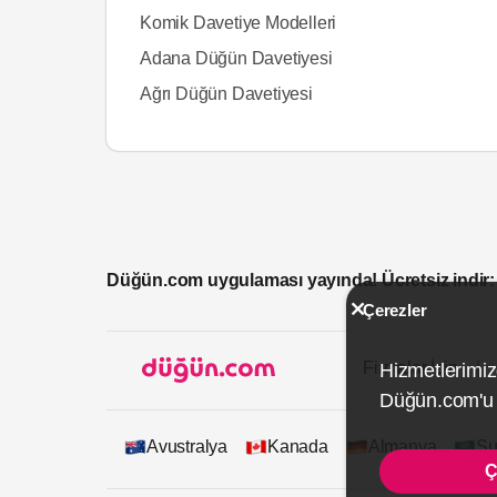
Komik Davetiye Modelleri
Adana Düğün Davetiyesi
Ağrı Düğün Davetiyesi
Düğün.com uygulaması yayında! Ücretsiz indir:
Çerezler
Firmalar İçin
Hizmetlerimiz
Düğün.com'u k
Avustralya
Kanada
Almanya
Su
Ç