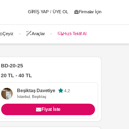
GIRIŞ YAP
/
ÜYE OL
Firmalar İçin
Çeyiz
Araçlar
Hızlı Teklif Al
BD-20-25
20 TL - 40 TL
Beşiktaş Davetiye
4,2
İstanbul, Beşiktaş
Fiyat İste