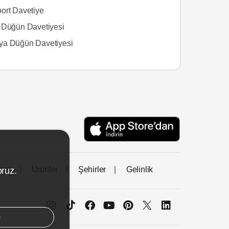
ort Davetiye
 Düğün Davetiyesi
a Düğün Davetiyesi
tası
Ürünler
Şehirler
Gelinlik
oruz.
e