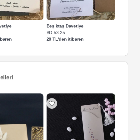
vetiye
Beşiktaş Davetiye
Beşiktaş 
BD-53-25
BD-50-25
ibaren
20 TL'den itibaren
20 TL'den 
lleri