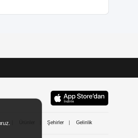
tası
Ürünler
Şehirler
Gelinlik
oruz.