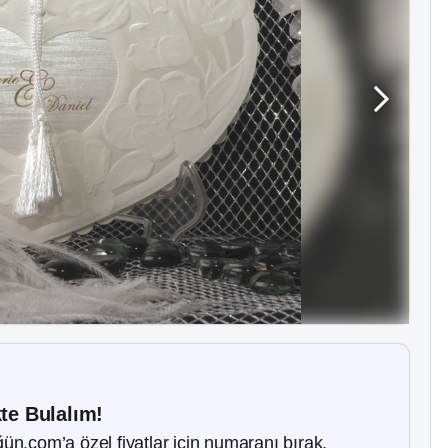
kte Bulalım!
ün.com’a özel fiyatlar için numaranı bırak.