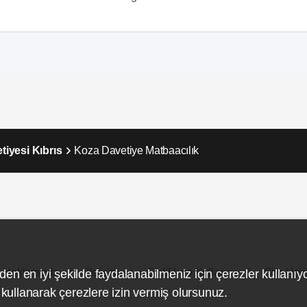
iyesi Kıbrıs
Koza Davetiye Matbaacılık
Hakkımızda
İletişim
Gizlilik ve Kullanım
Site Hari
den en iyi şekilde faydalanabilmeniz için çerezler kullanıy
ullanarak çerezlere izin vermiş olursunuz.