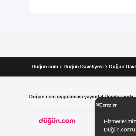
Düğün.com
Düğün Davetiyesi
Düğün Davet
Düğün.com uygulaması yayında! Ücretsiz indir:
Çerezler
Firmalar İçin
Hizmetlerimiz
Düğün.com'u k