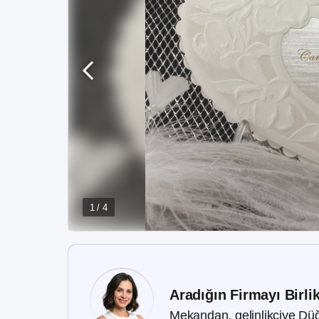
1 / 4
Aradığın Firmayı Birli
Mekandan, gelinlikçiye Düğ