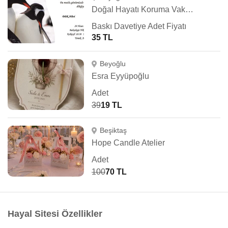
Doğal Hayatı Koruma Vakfı (WWF Türkiye)
Baskı Davetiye Adet Fiyatı
35 TL
Beyoğlu
Esra Eyyüpoğlu
Adet
39
19 TL
Beşiktaş
Hope Candle Atelier
Adet
100
70 TL
Hayal Sitesi Özellikler