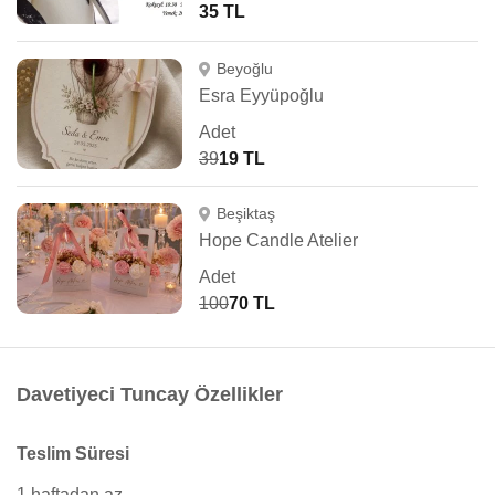
35 TL
Beyoğlu
Esra Eyyüpoğlu
Adet
39
19 TL
Beşiktaş
Hope Candle Atelier
Adet
100
70 TL
Davetiyeci Tuncay Özellikler
Teslim Süresi
1 haftadan az