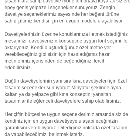
tasarımlara sahip davetiye modelleri ortaya koyarak sizlere
epey geniş yelpazeli seçenekler sunuyoruz. Zengin
davetiye seçeneklerimiz sayesinde her beğeni türüne
sahip çiftimiz kendisi için en uygun modele ulaşabiliyor.
Davetiyelerinizin üzerine konuklarınıza iletmek istediğiniz
mesajınızı, davetiyenizin konseptine uygun font seçimi ile
aktarıyoruz. Kendi oluşturduğunuz özel metne yer
verebileceğiniz gibi sizin için hazırladığımız hazır
metinlerimiz içerisinden de beğendiğinizi tercih
edebilirsiniz.
Düğün davetiyelerinin yanı sıra kına davetiyeleri için özel
tasarım seçenekler sunuyoruz: Minyatür şeklinde ayna,
kaftan ya da yelpaze gibi kına konseptini yansıtan
tasarımlar ile eğlenceli davetiyelere sahip olabilirsiniz.
Her çiftin bütçesine uygun seçeneklerimiz arasında siz de
kendiniz için en uygun davetiyeye ulaşabileceğinizin
garantisini verebiliyoruz. Dilediğiniz noktada özel tasarım
da yapabileceğimizi belirtmek isteriz.