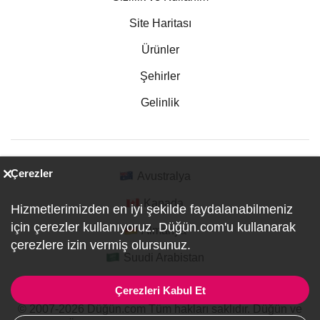
Site Haritası
Ürünler
Şehirler
Gelinlik
Çerezler
Avustralya
Kanada
Hizmetlerimizden en iyi şekilde faydalanabilmeniz
için çerezler kullanıyoruz. Düğün.com'u kullanarak
Almanya
çerezlere izin vermiş olursunuz.
Suudi Arabistan
Çerezleri Kabul Et
© 2007-2026 Düğün.com Tüm hakları saklıdır. Düğün ve