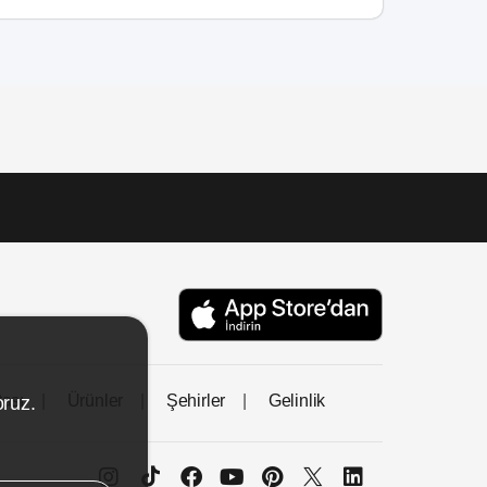
tası
Ürünler
Şehirler
Gelinlik
oruz.