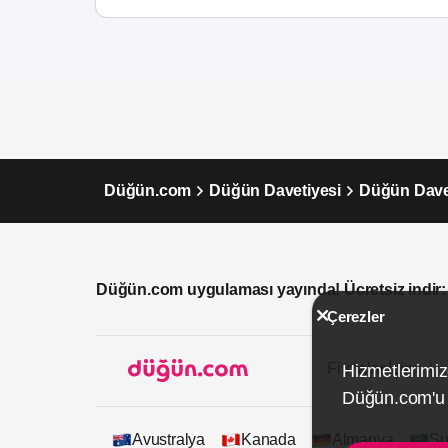
Düğün.com
Düğün Davetiyesi
Düğün Davet
Düğün.com uygulaması yayında! Ücretsiz indir:
Çerezler
Firmalar İçin
Hizmetlerimiz
Düğün.com'u k
Avustralya
Kanada
Almanya
Su