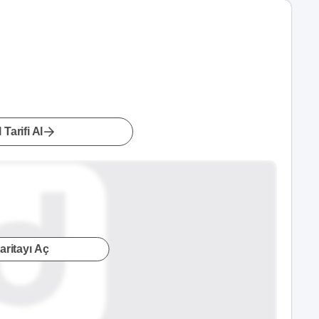
 Tarifi Al
aritayı Aç