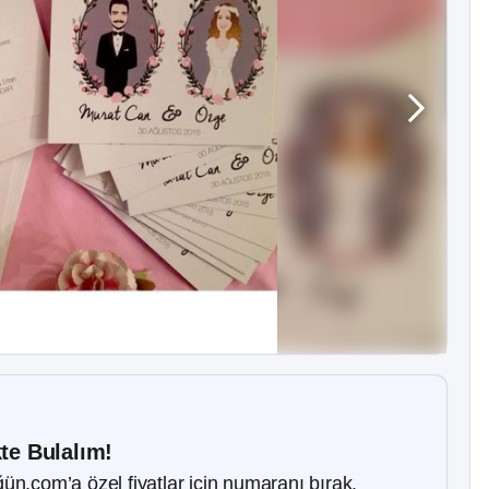
kte Bulalım!
ün.com’a özel fiyatlar için numaranı bırak.