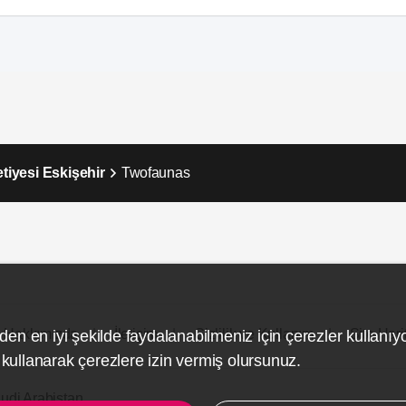
iyesi Eskişehir
Twofaunas
Hakkımızda
İletişim
Gizlilik ve Kullanım
Site Hari
den en iyi şekilde faydalanabilmeniz için çerezler kullanıy
ullanarak çerezlere izin vermiş olursunuz.
udi Arabistan