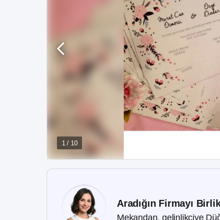
1 / 10
Aradığın Firmayı Birli
Mekandan, gelinlikçiye Düğ