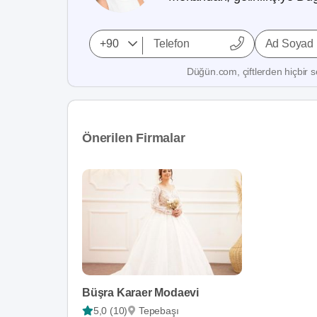
Ad Soyad
Düğün.com, çiftlerden hiçbir se
Önerilen Firmalar
Büşra Karaer Modaevi
5,0 (10)
Tepebaşı