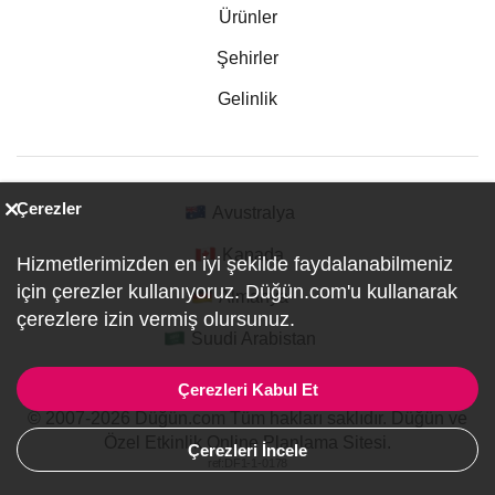
Ürünler
Şehirler
Gelinlik
Çerezler
Avustralya
Kanada
Hizmetlerimizden en iyi şekilde faydalanabilmeniz
için çerezler kullanıyoruz. Düğün.com'u kullanarak
Almanya
çerezlere izin vermiş olursunuz.
Suudi Arabistan
Çerezleri Kabul Et
© 2007-2026 Düğün.com Tüm hakları saklıdır. Düğün ve
Özel Etkinlik Online Planlama Sitesi.
Çerezleri İncele
ref:DF1-1-0178