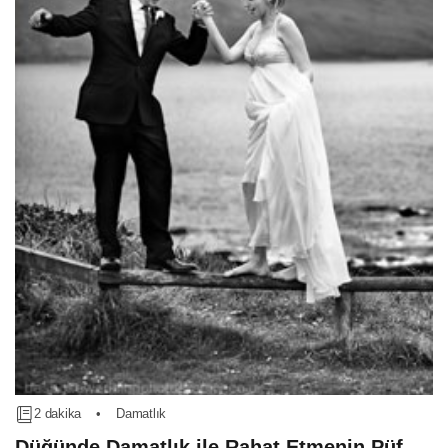
2 dakika
•
Damatlık
Düğünde Damatlık ile Rahat Etmenin Püf