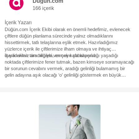
Düğün.com
166 içerik
İçerik Yazarı
Düğün.com İçerik Ekibi olarak en önemli hedefimiz, evlenecek
çiftlere düğün planlama sürecinde yalnız olmadıklarını
hissettirmek, tatlı telaşlarına eşlik etmek. Hazırladığımız
yüzlerce içerik ile çiftlerimize ilham olmaya ve ihtiyaç
duyacakları tüm bilgileri vermeye çabalıyoruz.
İçeriklerimiz aracılığıyla, en çok kafa karışıklığı yaşadığı
noktada çiftlerimize fener tutmak, bazen kimseye soramayacağı
bir sorunun cevabını vermek, aradığı gelinliği bulamamış bir
gelin adayına aşık olacağı ‘o’ gelinliği göstermek en büyük
motivasyonumuz. Yürüdükleri bu uzun, bazen eğlenceli bazen
çetin yolda, yüzbinlerce çiftin yol arkadaşı olmaktan büyük
mutluluk duyuyoruz ve hep söylediğimiz gibi “Aşk için, aşkla
çalışıyoruz.”