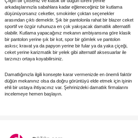
Çılgın bir çiftseniz ve klasik bir düğün töreni yerine
arkadaşlarınızla sabahlara kadar eğleneceğiniz bir kutlama
düşünüyorsanız ceketler, smokinler çoktan seçenekler
arasından çıktı demektir. Şık bir pantolonla rahat bir blazer ceket
sportif ve özgür ruhunuza en çok yakışacak damatlık alternatifi
olabilir. Kutlama yapacağınız mekanın ambiyansına göre klasik
bir pantolon yerine şık bir kot, spor bir gömlek ve pantolon
askısı; kravat ya da papyon yerine bir fular ya da yaka çiçeği,
ceket yerine karizmatik bir yelek gibi alternatif aksesuarlar ile
tarzınızı ortaya koyabilirsiniz.
Damatlığınızla ilgili konsepte karar vermenizde en önemli faktör
düğün mekanınız olsa da doğru görüntüyü elde etmek için işinin
ehli bir ustaya ihtiyacınız var. Şehrinizdeki damatlık firmalarını
incelemeye hemen başlayın.