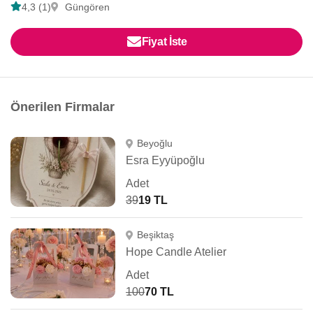
4,3 (1)
Güngören
Fiyat İste
Önerilen Firmalar
Beyoğlu
Esra Eyyüpoğlu
Adet
39
19 TL
Beşiktaş
Hope Candle Atelier
Adet
100
70 TL