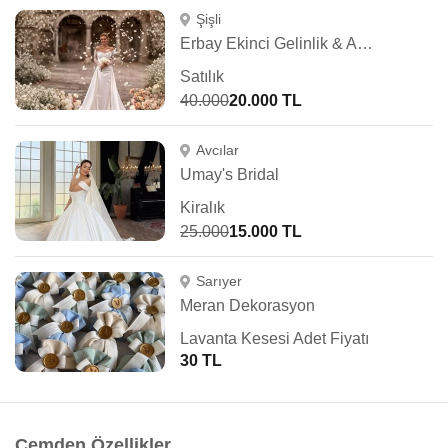
Şişli
Erbay Ekinci Gelinlik & Abiye
Satılık
40.000
20.000 TL
Avcılar
Umay's Bridal
Kiralık
25.000
15.000 TL
Sarıyer
Meran Dekorasyon
Lavanta Kesesi Adet Fiyatı
30 TL
Cemden Özellikler