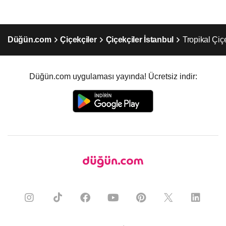
Düğün.com
Çiçekçiler
Çiçekçiler İstanbul
Tropikal Çiçe
Düğün.com uygulaması yayında! Ücretsiz indir: