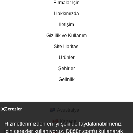
Firmalar İçin
Hakkımızda
İletişim
Gizlilik ve Kullanım
Site Haritası
Ürünler
Şehirler
Gelinlik
Çerezler
Avustralya
Kanada
Hizmetlerimizden en iyi şekilde faydalanabilmeniz
için çerezler kullanıyoruz. Düğün.com'u kullanarak
Almanya