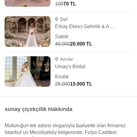
100
70 TL
Şişli
Erbay Ekinci Gelinlik & Abiye
Satılık
40.000
20.000 TL
Avcılar
Umay's Bridal
Kiralık
25.000
15.000 TL
sunay çiçekçilik Hakkında
Mutluluğun tek adresi sloganıyla faaliyette olan firmamız
İstanbul’un Mecidiyeköy bölgesinde, Fulya Caddesi