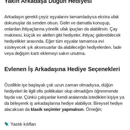
Yakın Arkadaşa Düğün Hediyesi
Arkadaşın gerekli çeyiz eşyalarını tamamladıysa ekstra ufak
dokunuşlar da senden olsun. Gelin ve damatla konuşup,
onlardan ihtiyaçlarına yönelik ufak ipuçları da alabilirsin. Çay
makinesi, küçük ev aletleri gibi hediyeler, ihtiyaç giderebilecek
hediyelikler arasında. Eğer tüm eşyalar tamamsa evi
süsleyecek şık aksesuarlar da alabileceğin hediyelerden. İade
veya değişim kartı eklemeyi sakın unutma.
Evlenen İş Arkadaşına Hediye Seçenekleri
Özellikle işe başlayalı çok uzun zaman olmadıysa, düğün
hediyeleri ile ilgili ofis politikaları olup olmadığını öğrenmende
fayda var. Çünkü çalışanlar kendi aralarında istedikleri kişiye ya
da birleşerek iş arkadaşlarına hediye alabiliyor. Bireysel hediye
alacaksan da
klasik seçimler yapmalısın
. Örneğin;
Yastık kılıfları