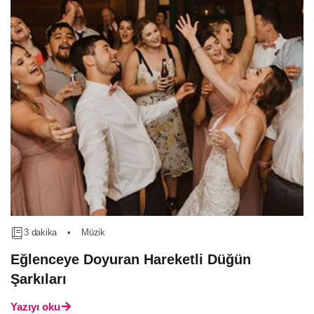
3 dakika
•
Müzik
Eğlenceye Doyuran Hareketli Düğün
Şarkıları
Yazıyı oku