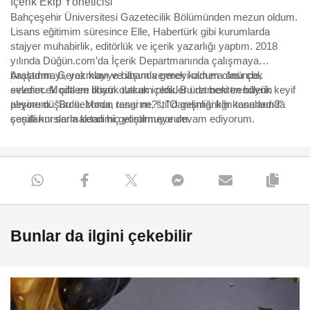
İçerik Ekip Yöneticisi
Bahçeşehir Üniversitesi Gazetecilik Bölümünden mezun oldum.
Lisans eğitimim süresince Elle, Habertürk gibi kurumlarda
stajyer muhabirlik, editörlük ve içerik yazarlığı yaptım. 2018
yılında Düğün.com’da İçerik Departmanında çalışmaya
başladım. Gerek klavye başında gerek kamera önünde,
Araştırmayı, yazmayı ve ilham vermeyi oldum olası çok
evlenecek çiftlere ilham olacak içerikler üretmekten büyük keyif
sevdim. Moda en büyük tutkum oldu. Bu da beni trendlerin
alıyorum. "Bu sezonun rengi ne?", "O gelinliği kim tasarladı?"
peşine düşürdü. Moda, tasarım, stil danışmanlığı konularında
sorularını sormaktan hiç yorulmuyorum.
çeşitli kurslarla kendimi geliştirmeye devam ediyorum.
Bunlar da ilgini çekebilir