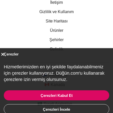
İletişim
Gizlilik ve Kullanım
Site Haritası
Ürünler
Şehirler
Gelinlik
Çerezler
Hizmetlerimizden en iyi şekilde faydalanabilmeniz
için çerezler kullanıyoruz. Düğün.com'u kullanarak
Avustralya
çerezlere izin vermiş olursunuz.
Kanada
Almanya
Çerezleri Kabul Et
Suudi Arabistan
Çerezleri İncele