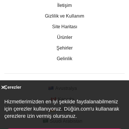
İletişim
Gizlilik ve Kullanım
Site Haritası
Ürünler
Şehirler
Gelinlik
Çerezler
Avustralya
Kanada
Hizmetlerimizden en iyi şekilde faydalanabilmeniz
için çerezler kullanıyoruz. Düğün.com'u kullanarak
Almanya
çerezlere izin vermiş olursunuz.
Suudi Arabistan